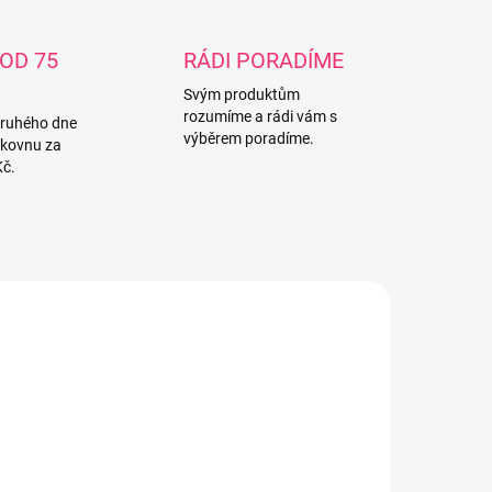
OD 75
RÁDI PORADÍME
Svým produktům
rozumíme a rádi vám s
druhého dne
výběrem poradíme.
lkovnu za
Kč.
5909727
779388
SKLADEM U
SKLADEM U
DODAVATELE
DODAVATELE