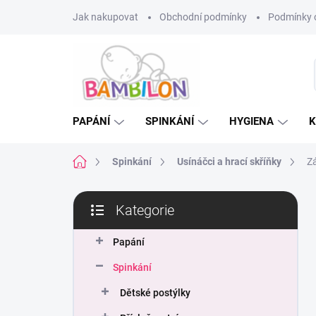
Přejít
Jak nakupovat
Obchodní podmínky
Podmínky 
na
obsah
PAPÁNÍ
SPINKÁNÍ
HYGIENA
K
Domů
Spinkání
Usínáčci a hrací skříňky
Z
P
Kategorie
o
Přeskočit
s
kategorie
t
Papání
r
Spinkání
a
n
Dětské postýlky
n