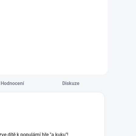
ábrana pro
Dětská
ostýlky
postýlka
ittleSky
válenda
120x60 cm buk
BLANKA
938 Kč
4 991 Kč
140x70 cm bílá
Do košíku
Do košíku
Hodnocení
Diskuze
ve dítě k populární hře "a kuku"!