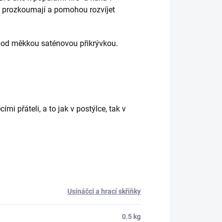
é prozkoumají a pomohou rozvíjet
pod měkkou saténovou přikrývkou.
mi přáteli, a to jak v postýlce, tak v
Usínáčci a hrací skříňky
0.5 kg