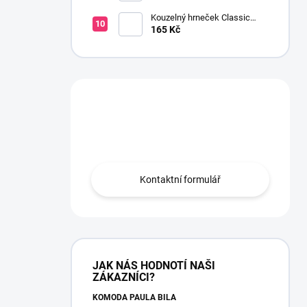
Kouzelný hrneček Classic
Avent 200 ml kluk
165 Kč
Máte otázku?
Obraťte se na nás.
Kontaktní formulář
JAK NÁS HODNOTÍ NAŠI
ZÁKAZNÍCI?
KOMODA PAULA BÍLÁ