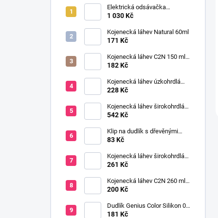
Elektrická odsávačka
mateřského mléka EasyStart
1 030 Kč
Kojenecká láhev Natural 60ml
171 Kč
Kojenecká láhev C2N 150 ml
se savičkou s pomalým
182 Kč
průtokem
Kojenecká láhev úzkohrdlá
OPTIONS 250 ml
228 Kč
transparentní
Kojenecká láhev širokohrdlá
OPTIONS+ 2x270 ml růžová
542 Kč
Klip na dudlík s dřevěnými
korálky růžová
83 Kč
Kojenecká láhev širokohrdlá
OPTIONS+ 150 ml
261 Kč
transparentní
Kojenecká láhev C2N 260 ml
se savičkou s pomalým
200 Kč
průtokem
Dudlík Genius Color Silikon 0-
6 m 2 ks šedá
181 Kč