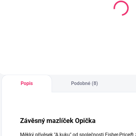
Froté
Podpěra
Z
prostěradlo do
baldachýnu
p
kočárku 90x40
L
135 Kč
cm šedé
182 Kč
Do košíku
Do košíku
Popis
Podobné (8)
Závěsný mazlíček Opička
Měkký přívěsek "A kuku" od společnosti Fisher-Price® z