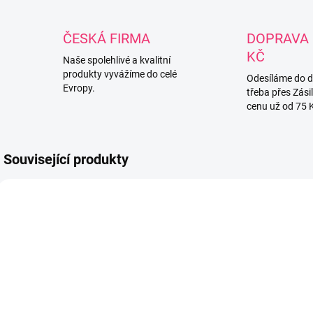
ČESKÁ FIRMA
DOPRAVA 
KČ
Naše spolehlivé a kvalitní
produkty vyvážíme do celé
Odesíláme do 
Evropy.
třeba přes Zási
cenu už od 75 
Související produkty
769081
234
SKLADEM
SKLADEM U
(2 KS)
DODAVATELE