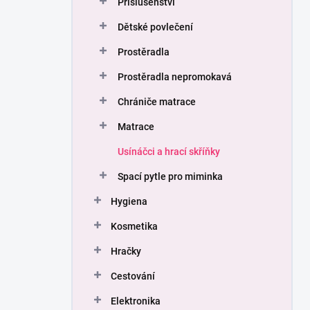
Příslušenství
í
p
Dětské povlečení
a
n
Prostěradla
e
Prostěradla nepromokavá
l
Chrániče matrace
Matrace
Usínáčci a hrací skříňky
Spací pytle pro miminka
Hygiena
Kosmetika
Hračky
Cestování
Elektronika