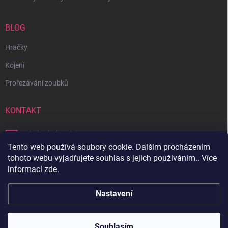
BLOG
Hračky
Kojení
Prořezávání zoubků
KONTAKT
obchod
@
bambilon.cz
Tento web používá soubory cookie. Dalším procházením
+420 728 355 665
tohoto webu vyjadřujete souhlas s jejich používáním.. Více
informací
zde
.
Sledujte nás na Facebooku
Nastavení
Copyright 2026
Bambilon
. Všechna práva vyhrazena.
Souhlasím