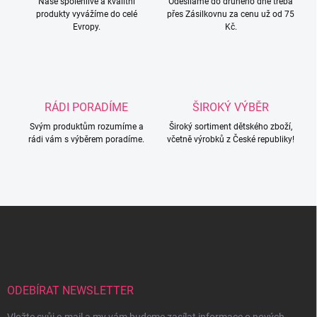
Naše spolehlivé a kvalitní
p
Odesíláme do druhého dne třeba
produkty vyvážíme do celé
přes Zásilkovnu za cenu už od 75
r
Evropy.
Kč.
v
k
y
v
ý
p
RÁDI PORADÍME
ŠIROKÝ VÝBĚR
i
s
Svým produktům rozumíme a
Široký sortiment dětského zboží,
u
rádi vám s výběrem poradíme.
včetně výrobků z České republiky!
Z
á
p
a
t
í
ODEBÍRAT NEWSLETTER