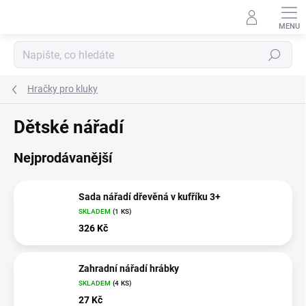
Přejít
na
obsah
Hledat
Hračky pro kluky
Dětské nářadí
Nejprodávanější
Sada nářadí dřevěná v kufříku 3+
SKLADEM
(1 KS)
326 Kč
Zahradní nářadí hrábky
SKLADEM
(4 KS)
27 Kč