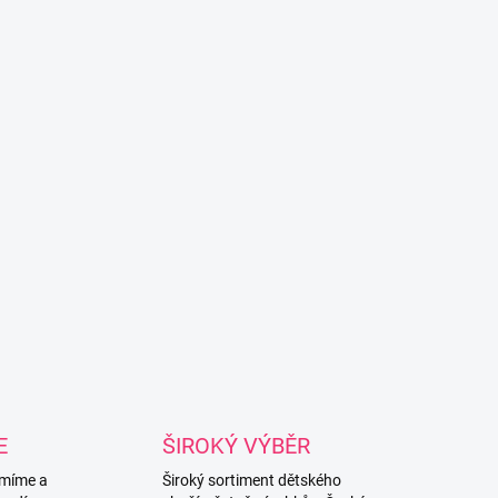
E
ŠIROKÝ VÝBĚR
míme a
Široký sortiment dětského