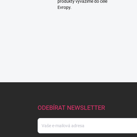
produkty vyvážíme do celé
Evropy.
Z
á
p
a
ODEBÍRAT NEWSLETTER
t
í