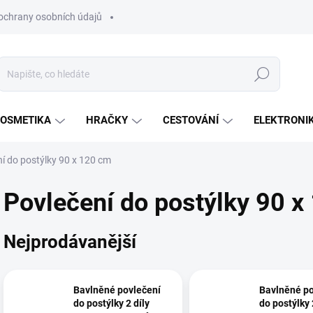
ochrany osobních údajů
Hledat
OSMETIKA
HRAČKY
CESTOVÁNÍ
ELEKTRONI
í do postýlky 90 x 120 cm
Povlečení do postýlky 90 x
Nejprodávanější
Bavlněné povlečení
Bavlněné po
do postýlky 2 díly
do postýlky 