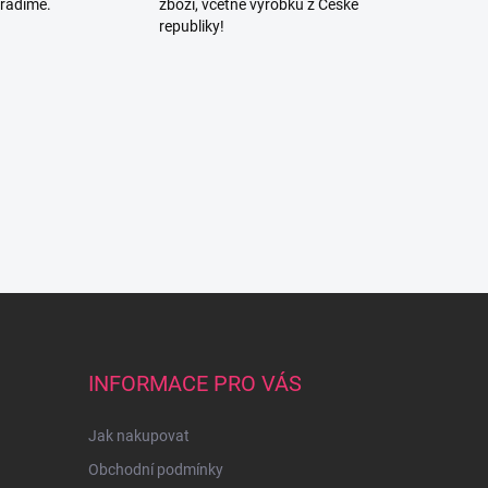
oradíme.
zboží, včetně výrobků z České
republiky!
INFORMACE PRO VÁS
Jak nakupovat
Obchodní podmínky