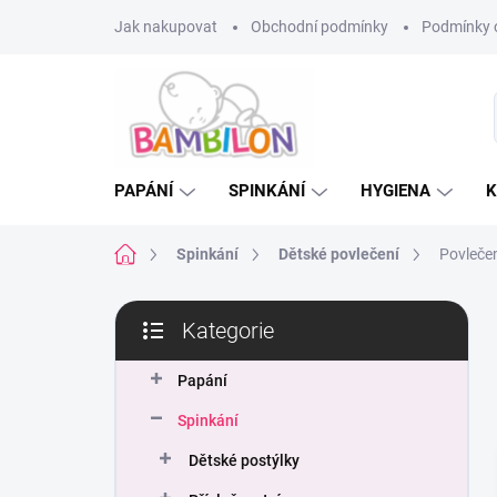
Přejít
Jak nakupovat
Obchodní podmínky
Podmínky 
na
obsah
PAPÁNÍ
SPINKÁNÍ
HYGIENA
K
Domů
Spinkání
Dětské povlečení
Povlečen
P
Kategorie
o
Přeskočit
s
kategorie
t
Papání
r
Spinkání
a
n
Dětské postýlky
n