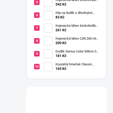
OPTIONS+ 2x270 ml růžová
542 Kč
Klip na dudlík s dřevěnými
korálky růžová
83 Kč
Kojenecká láhev širokohrdlá
OPTIONS+ 150 ml
261 Kč
transparentní
Kojenecká láhev C2N 260 ml
se savičkou s pomalým
200 Kč
průtokem
Dudlík Genius Color Silikon 0-
6 m 2 ks šedá
181 Kč
Kouzelný hrneček Classic
Avent 200 ml kluk
165 Kč
Máte otázku?
Obraťte se na nás.