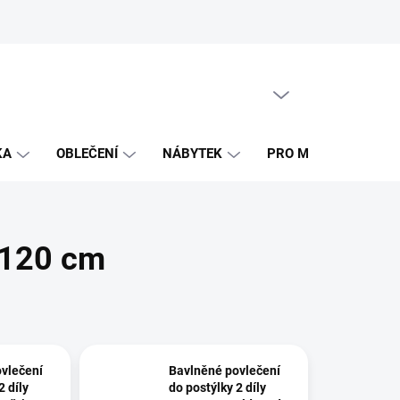
PRÁZDNÝ KOŠÍK
NÁKUPNÍ
KOŠÍK
KA
OBLEČENÍ
NÁBYTEK
PRO MAMINKY
 120 cm
vlečení
Bavlněné povlečení
2 díly
do postýlky 2 díly