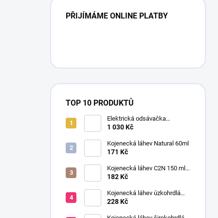
PŘIJÍMÁME ONLINE PLATBY
TOP 10 PRODUKTŮ
Elektrická odsávačka
mateřského mléka EasyStart
1 030 Kč
Kojenecká láhev Natural 60ml
171 Kč
Kojenecká láhev C2N 150 ml
se savičkou s pomalým
182 Kč
průtokem
Kojenecká láhev úzkohrdlá
OPTIONS 250 ml
228 Kč
transparentní
Kojenecká láhev širokohrdlá