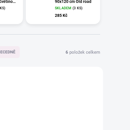
Květinová
90x120 cm Old road
 KS)
SKLADEM
(3 KS)
285 Kč
6
položek celkem
BECEDNĚ
8300-17
768300-14