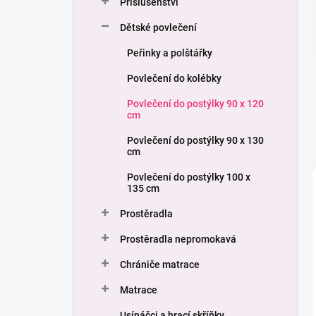
Příslušenství
í
p
Dětské povlečení
a
n
Peřinky a polštářky
e
Povlečení do kolébky
l
Povlečení do postýlky 90 x 120
cm
Povlečení do postýlky 90 x 130
cm
Povlečení do postýlky 100 x
135 cm
Prostěradla
Prostěradla nepromokavá
Chrániče matrace
Matrace
Usínáčci a hrací skříňky