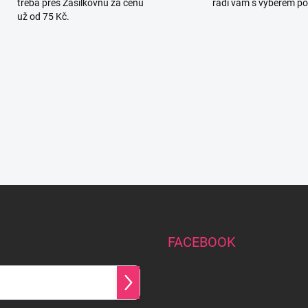
třeba přes Zásilkovnu za cenu
rádi vám s výběrem p
už od 75 Kč.
FACEBOOK
Přihlásit
se