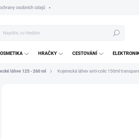
ochrany osobních údajů
Hledat
OSMETIKA
HRAČKY
CESTOVÁNÍ
ELEKTRONI
ecké láhve 125 - 260 ml
Kojenecká láhev anti-colic 150ml transpar
Neohodnoceno
Podrobnosti hodnocení
ZNAČKA:
TOMMEE
2
Měr
SK
cena
MŮŽ
DO:
12.