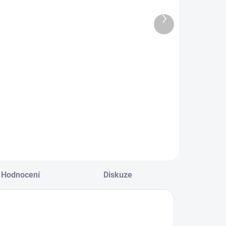
SKLADEM
SKLADEM U
Další
(4 KS)
DODAVATELE
produkt
avička silikon
Savička
 1 otvor 2 ks
Natural
ransparentní
Response 1m+
189 Kč
212 Kč
Do košíku
Do košíku
Hodnocení
Diskuze