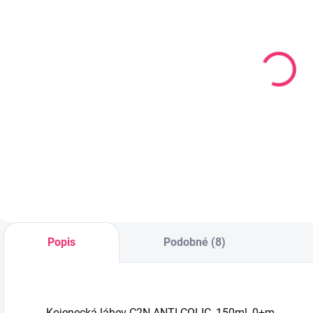
SKLADEM
SKLADEM
(4 KS)
(1 KS)
Savička široké
Pítko měkké
S
hrdlo 2 ks TYP
Natural 3+
-
1
t
42 Kč
transparentní
141 Kč
Do košíku
Do košíku
Popis
Podobné (8)
Kojenecká láhev C2N ANTI-COLIC, 150ml, 0+m