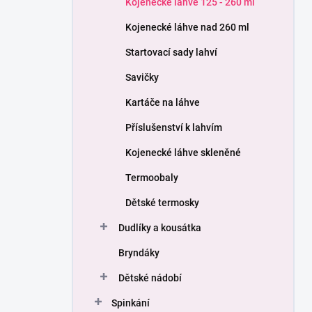
Kojenecké láhve 125 - 260 ml
í
p
Kojenecké láhve nad 260 ml
a
n
Startovací sady lahví
e
Savičky
l
Kartáče na láhve
Příslušenství k lahvím
Kojenecké láhve skleněné
Termoobaly
Dětské termosky
Dudlíky a kousátka
Bryndáky
Dětské nádobí
Spinkání