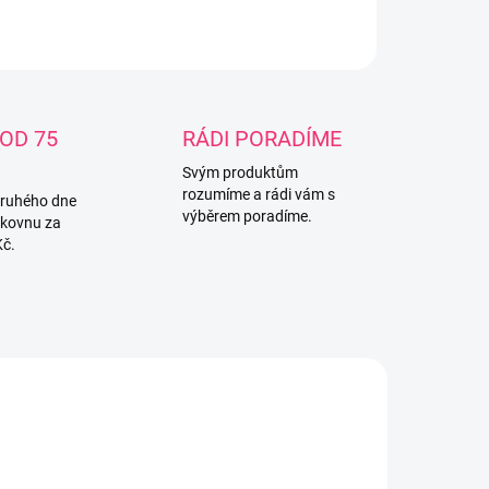
ZEPTAT SE
OD 75
RÁDI PORADÍME
Svým produktům
rozumíme a rádi vám s
druhého dne
výběrem poradíme.
lkovnu za
Kč.
6832
5903708