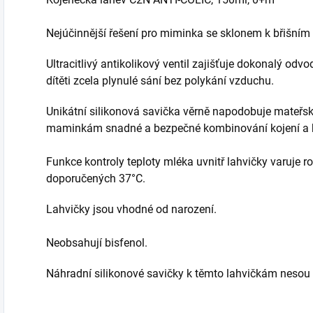
Nejúčinnější řešení pro miminka se sklonem k břišním
Ultracitlivý antikolikový ventil zajišťuje dokonalý o
dítěti zcela plynulé sání bez polykání vzduchu.
Unikátní silikonová savička věrně napodobuje mateřsk
maminkám snadné a bezpečné kombinování kojení a k
Funkce kontroly teploty mléka uvnitř lahvičky varuje rod
doporučených 37°C.
Lahvičky jsou vhodné od narození.
Neobsahují bisfenol.
Náhradní silikonové savičky k těmto lahvičkám nesou 