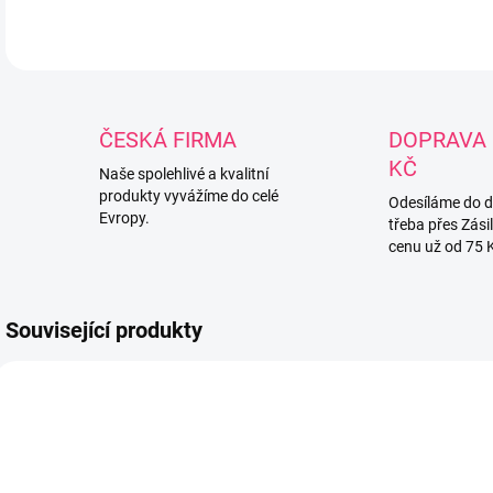
ČESKÁ FIRMA
DOPRAVA 
KČ
Naše spolehlivé a kvalitní
produkty vyvážíme do celé
Odesíláme do 
Evropy.
třeba přes Zási
cenu už od 75 
Související produkty
16828
767407