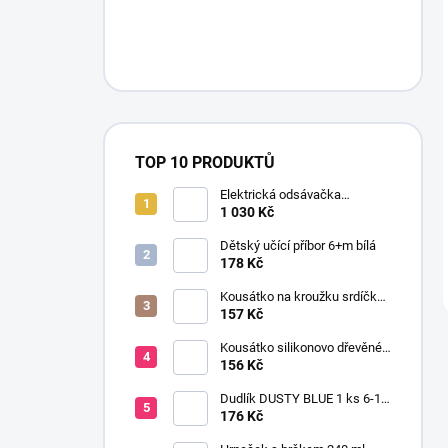
TOP 10 PRODUKTŮ
Elektrická odsávačka
mateřského mléka EasyStart
1 030 Kč
Dětský učící příbor 6+m bílá
178 Kč
Kousátko na kroužku srdíčko
dřevo silikon 0+ žlutá
157 Kč
Kousátko silikonovo dřevěné
HEN
156 Kč
Dudlík DUSTY BLUE 1 ks 6-18
m
176 Kč