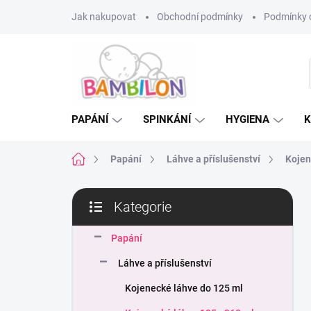
Přejít
Jak nakupovat
Obchodní podmínky
Podmínky 
na
obsah
PAPÁNÍ
SPINKÁNÍ
HYGIENA
K
Domů
Papání
Láhve a příslušenství
Kojen
P
Kategorie
o
Přeskočit
s
kategorie
t
Papání
r
Láhve a příslušenství
a
n
Kojenecké láhve do 125 ml
n