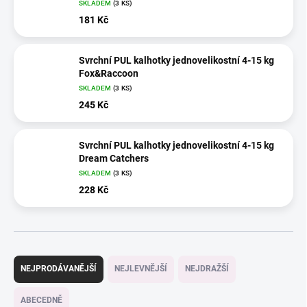
SKLADEM
(3 KS)
181 Kč
Svrchní PUL kalhotky jednovelikostní 4-15 kg
Fox&Raccoon
SKLADEM
(3 KS)
245 Kč
Svrchní PUL kalhotky jednovelikostní 4-15 kg
Dream Catchers
SKLADEM
(3 KS)
228 Kč
Ř
a
NEJPRODÁVANĚJŠÍ
NEJLEVNĚJŠÍ
NEJDRAŽŠÍ
z
e
ABECEDNĚ