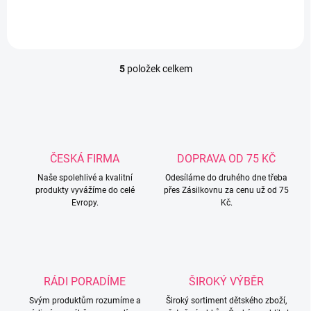
5
položek celkem
O
v
l
á
d
a
c
ČESKÁ FIRMA
DOPRAVA OD 75 KČ
í
Naše spolehlivé a kvalitní
p
Odesíláme do druhého dne třeba
produkty vyvážíme do celé
přes Zásilkovnu za cenu už od 75
r
Evropy.
Kč.
v
k
y
v
ý
p
RÁDI PORADÍME
ŠIROKÝ VÝBĚR
i
s
Svým produktům rozumíme a
Široký sortiment dětského zboží,