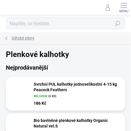
Přejít
na
obsah
Hledat
Dětské pleny
Plenkové kalhotky
Nejprodávanější
Svrchní PUL kalhotky jednovelikostní 4-15 kg
Peacock Feathers
SKLADEM
(3 KS)
186 Kč
Bio bavlněné plenkové kalhotky Organic
Natural vel.S