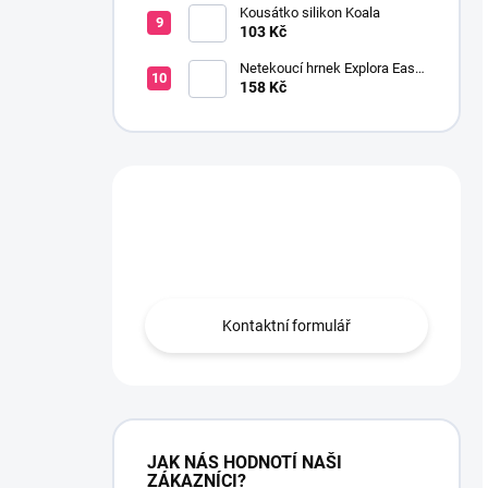
Kousátko silikon Koala
103 Kč
Netekoucí hrnek Explora Easy
Drink 6+ 230 ml růžový
158 Kč
Máte otázku?
Obraťte se na nás.
Kontaktní formulář
JAK NÁS HODNOTÍ NAŠI
ZÁKAZNÍCI?