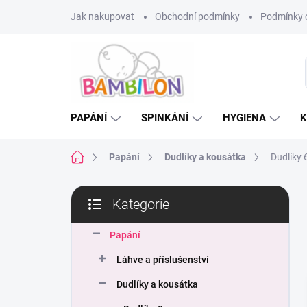
Přejít
Jak nakupovat
Obchodní podmínky
Podmínky 
na
obsah
PAPÁNÍ
SPINKÁNÍ
HYGIENA
K
Domů
Papání
Dudlíky a kousátka
Dudlíky 
P
Kategorie
o
Přeskočit
s
kategorie
t
Papání
r
Láhve a příslušenství
a
n
Dudlíky a kousátka
n