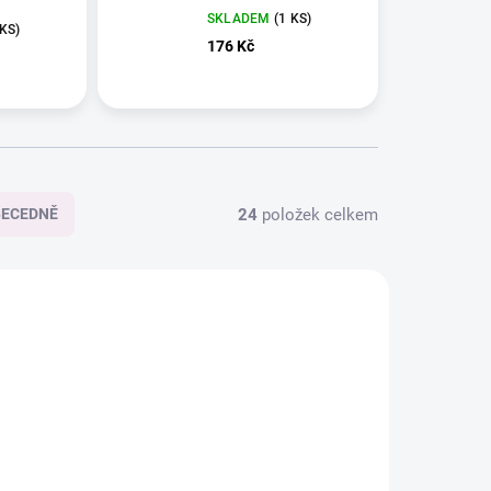
SKLADEM
(1 KS)
 KS)
176 Kč
24
položek celkem
BECEDNĚ
789951
789128