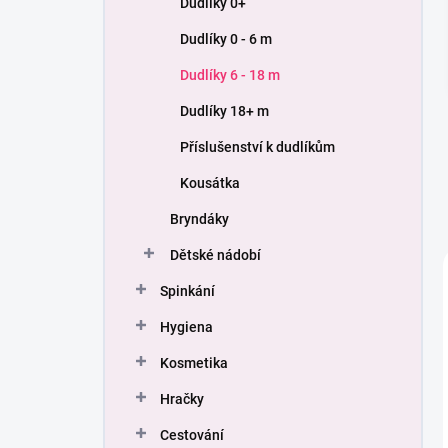
Dudlíky 0+
í
p
Dudlíky 0 - 6 m
a
n
Dudlíky 6 - 18 m
e
Dudlíky 18+ m
l
Příslušenství k dudlíkům
Kousátka
Bryndáky
Dětské nádobí
Spinkání
Hygiena
Kosmetika
Hračky
Cestování