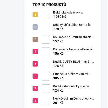
TOP 10 PRODUKTŮ
Elektrická odsávačka
mateřského mléka EasyStart
1 030 Kč
Dětský učící příbor 6+m bílá
178 Kč
Kousátko na kroužku srdíčko
dřevo silikon 0+ žlutá
157 Kč
Kousátko silikonovo dřevěné
HEN
156 Kč
Dudlík DUSTY BLUE 1 ks 6-18
m
176 Kč
Hrneček s brčkem 240 ml
malina
385 Kč
Dudlík ortodontický silikon
PreVent velryba 0-6 m
124 Kč
Nevylévací hrníček s ohebným
brčkem 200 ml 9+ kluk
261 Kč