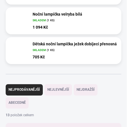
Noční lampička velryba bílá
SKLADEM
(1 KS)
1 094 Kč
Dětská noční lampička ježek dobíjecí přenosná
SKLADEM
(1 KS)
705 Kč
Ř
a
NEJPRODÁVANĚJŠÍ
NEJLEVNĚJŠÍ
NEJDRAŽŠÍ
z
e
ABECEDNĚ
n
í
13
položek celkem
p
r