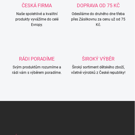
c
ČESKÁ FIRMA
DOPRAVA OD 75 KČ
í
Naše spolehlivé a kvalitní
p
Odesíláme do druhého dne třeba
produkty vyvážíme do celé
přes Zásilkovnu za cenu už od 75
r
Evropy.
Kč.
v
k
y
v
ý
p
RÁDI PORADÍME
ŠIROKÝ VÝBĚR
i
s
Svým produktům rozumíme a
Široký sortiment dětského zboží,
u
rádi vám s výběrem poradíme.
včetně výrobků z České republiky!
Z
á
p
a
t