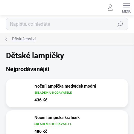
Přejít
na
obsah
Hledat
Příslušenství
Dětské lampičky
Nejprodávanější
Noční lampička medvídek modrá
SKLADEM U DODAVATELE
436 Kč
Noční lampička králíček
SKLADEM U DODAVATELE
486 Kč