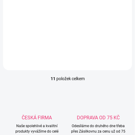
SKLADEM
(1 KS)
Froté žínka na ruku
zelená
49 Kč
Do košíku
11
položek celkem
O
v
l
á
d
a
c
ČESKÁ FIRMA
DOPRAVA OD 75 KČ
í
Naše spolehlivé a kvalitní
p
Odesíláme do druhého dne třeba
produkty vyvážíme do celé
přes Zásilkovnu za cenu už od 75
r