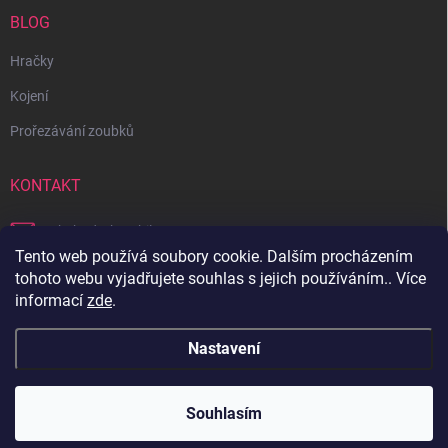
BLOG
Hračky
Kojení
Prořezávání zoubků
KONTAKT
obchod
@
bambilon.cz
Tento web používá soubory cookie. Dalším procházením
+420 728 355 665
tohoto webu vyjadřujete souhlas s jejich používáním.. Více
informací
zde
.
Sledujte nás na Facebooku
Nastavení
Copyright 2026
Bambilon
. Všechna práva vyhrazena.
Souhlasím
Vytvořil Shoptet