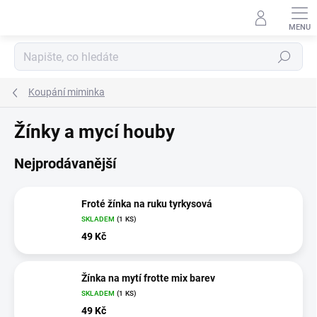
Přejít
na
obsah
Hledat
Koupání miminka
Žínky a mycí houby
Nejprodávanější
Froté žínka na ruku tyrkysová
SKLADEM
(1 KS)
49 Kč
Žínka na mytí frotte mix barev
SKLADEM
(1 KS)
49 Kč