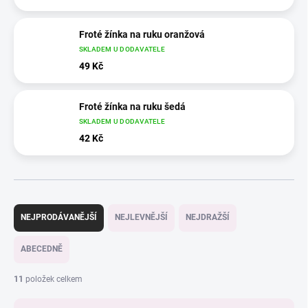
Froté žínka na ruku oranžová
SKLADEM U DODAVATELE
49 Kč
Froté žínka na ruku šedá
SKLADEM U DODAVATELE
42 Kč
Ř
a
NEJPRODÁVANĚJŠÍ
NEJLEVNĚJŠÍ
NEJDRAŽŠÍ
z
e
ABECEDNĚ
n
í
11
položek celkem
p
r