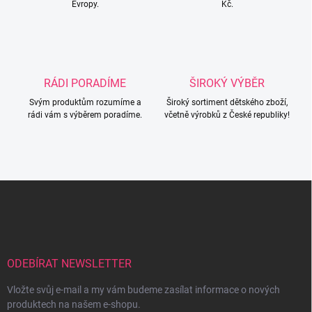
Evropy.
Kč.
v
k
y
v
ý
p
RÁDI PORADÍME
ŠIROKÝ VÝBĚR
i
s
Svým produktům rozumíme a
Široký sortiment dětského zboží,
u
rádi vám s výběrem poradíme.
včetně výrobků z České republiky!
Z
á
p
a
t
í
ODEBÍRAT NEWSLETTER
Vložte svůj e-mail a my vám budeme zasílat informace o nových
produktech na našem e-shopu.