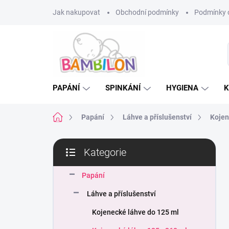
Přejít
Jak nakupovat
Obchodní podmínky
Podmínky 
na
obsah
PAPÁNÍ
SPINKÁNÍ
HYGIENA
K
Domů
Papání
Láhve a příslušenství
Kojen
P
Kategorie
o
Přeskočit
s
kategorie
t
Papání
r
Láhve a příslušenství
a
n
Kojenecké láhve do 125 ml
n