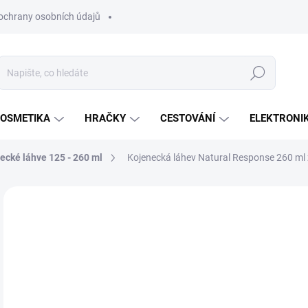
ochrany osobních údajů
Hledat
OSMETIKA
HRAČKY
CESTOVÁNÍ
ELEKTRONI
ecké láhve 125 - 260 ml
Kojenecká láhev Natural Response 260 ml 
Neohodnoceno
Podrobnosti hodnocení
ZNAČKA:
PHILIPS
2
Měr
SK
cena
MŮŽ
DO:
14.