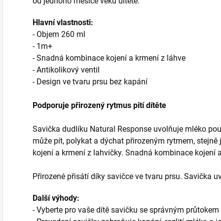
od jednoho měsíce věku dítěte.
Hlavní vlastnosti:
- Objem 260 ml
- 1m+
- Snadná kombinace kojení a krmení z láhve
- Antikolikový ventil
- Design ve tvaru prsu bez kapání
Podporuje přirozený rytmus pití dítěte
Savička dudlíku Natural Response uvolňuje mléko pouze 
může pít, polykat a dýchat přirozeným rytmem, stejně
kojení a krmení z lahvičky. Snadná kombinace kojení a
Přirozené přisátí díky savičce ve tvaru prsu. Savička uv
Další výhody:
- Vyberte pro vaše dítě savičku se správným průtokem