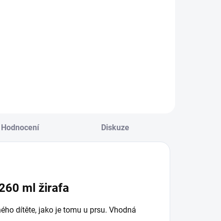
p2 silikon
savička C2N
egulovaný
pomalý průtok
růtok
0m+ 2 ks
166 Kč
133 Kč
+transparentní
transparentní
Do košíku
Do košíku
Hodnocení
Diskuze
260 ml žirafa
ho dítěte, jako je tomu u prsu. Vhodná