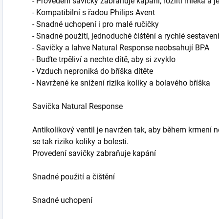
- Provedení savičky zabraňuje kapání, rozlití mléka a j
- Kompatibilní s řadou Philips Avent
- Snadné uchopení i pro malé ručičky
- Snadné použití, jednoduché čištění a rychlé sestaven
- Savičky a lahve Natural Response neobsahují BPA
- Buďte trpěliví a nechte dítě, aby si zvyklo
- Vzduch neproniká do bříška dítěte
- Navržené ke snížení rizika koliky a bolavého bříška
Savička Natural Response
Antikolikový ventil je navržen tak, aby během krmení n
se tak riziko koliky a bolesti.
Provedení savičky zabraňuje kapání
Snadné použití a čištění
Snadné uchopení