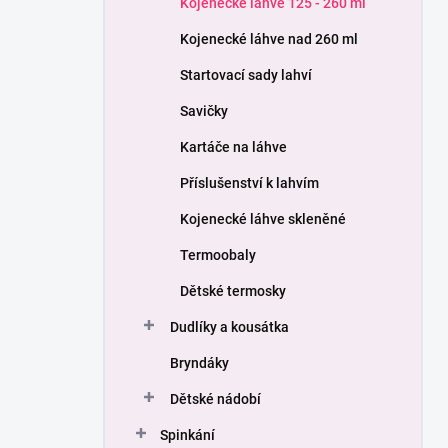
Kojenecké láhve 125 - 260 ml
í
p
Kojenecké láhve nad 260 ml
a
n
Startovací sady lahví
e
Savičky
l
Kartáče na láhve
Příslušenství k lahvím
Kojenecké láhve skleněné
Termoobaly
Dětské termosky
Dudlíky a kousátka
Bryndáky
Dětské nádobí
Spinkání