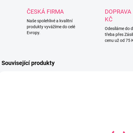
ČESKÁ FIRMA
DOPRAVA 
KČ
Naše spolehlivé a kvalitní
produkty vyvážíme do celé
Odesíláme do 
Evropy.
třeba přes Zási
cenu už od 75 
Související produkty
5903706
850203
SKLADEM U
SKLADEM
DODAVATELE
(1 KS)
Savička
Savička Step
S