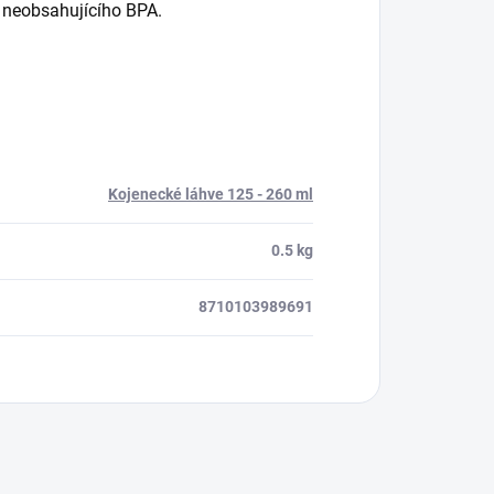
u neobsahujícího BPA.
Kojenecké láhve 125 - 260 ml
0.5 kg
8710103989691