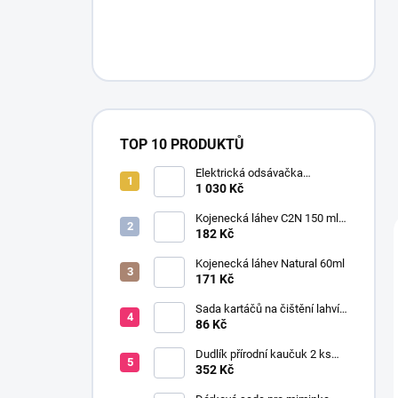
TOP 10 PRODUKTŮ
Elektrická odsávačka
mateřského mléka EasyStart
1 030 Kč
Kojenecká láhev C2N 150 ml
se savičkou s pomalým
182 Kč
průtokem
Kojenecká láhev Natural 60ml
171 Kč
Sada kartáčů na čištění lahví
a saviček s výměnnou rukojetí
86 Kč
šedá
Dudlík přírodní kaučuk 2 ks
BOHEME CLOUD & BLUSH 6+
352 Kč