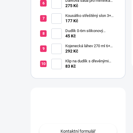
Dárková sada pro miminka
baby gift růžová
275 Kč
Kousátko střeštěný slon 3+
silikon růžová
177 Kč
Dudlík 0-6m silikonový
anatomický NEWBORN BABY
45 Kč
růžová
Kojenecká láhev 270 ml 6+
širokohrdlá OPTIONS PLUS
292 Kč
zelená
Klip na dudlík s dřevěnými
korálky růžová
83 Kč
Máte otázku?
Obraťte se na nás.
Kontaktní formulář