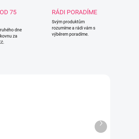
OD 75
RÁDI PORADÍME
Svým produktům
rozumíme a rádi vám s
druhého dne
výběrem poradíme.
lkovnu za
Kč.
850213
19889
SKLADEM
SKLADEM
Další
(1 KS)
(>5 KS)
produkt
avička Step
Náhradní