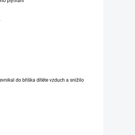
eho plýtvání
í
evnikal do bříška dítěte vzduch a snížilo