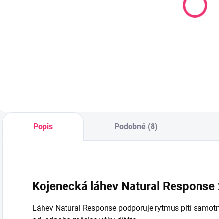
Natural
Up3 silikon
U
Response 2
průtok na jídlo
r
novorozenecký
6+
p
176 Kč
161 Kč
průtok 0m+
transparentní
2
Do košíku
Do košíku
Popis
Podobné (8)
Kojenecká láhev Natural Response 
Láhev Natural Response podporuje rytmus pití samotné