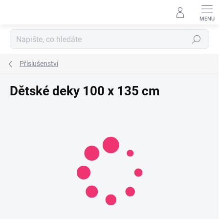
Přejít
na
obsah
Hledat
Příslušenství
Dětské deky 100 x 135 cm