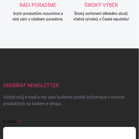
RÁDI PORADÍME
ŠIROKÝ VÝBĚR
Svým produktům rozumíme a
Široký sortiment dětského zboží,
rádi vám s výběrem poradíme.
včetně výrobků z České republiky!
Z
á
p
a
t
í
ODEBÍRAT NEWSLETTER
Vložte svůj e-mail a my vám budeme zasílat informace o nových
produktech na našem e-shopu.
E-MAIL