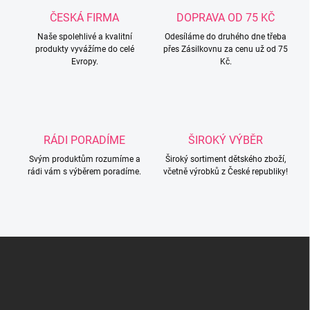
c
ČESKÁ FIRMA
DOPRAVA OD 75 KČ
í
Naše spolehlivé a kvalitní
p
Odesíláme do druhého dne třeba
produkty vyvážíme do celé
přes Zásilkovnu za cenu už od 75
r
Evropy.
Kč.
v
k
y
v
ý
p
RÁDI PORADÍME
ŠIROKÝ VÝBĚR
i
s
Svým produktům rozumíme a
Široký sortiment dětského zboží,
u
rádi vám s výběrem poradíme.
včetně výrobků z České republiky!
Z
á
p
a
t