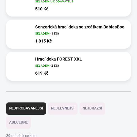
SKLADEM U DODAVATELE
510 Kč
Senzorická hrací deka se zrcátkem BabiesBoo
SKLADEM
(1 KS)
1 815 Kč
Hrací deka FOREST XXL
SKLADEM
(2 KS)
619 Kč
Ř
a
NEJPRODÁVANĚJŠÍ
NEJLEVNĚJŠÍ
NEJDRAŽŠÍ
z
e
ABECEDNĚ
n
í
20
položek celkem