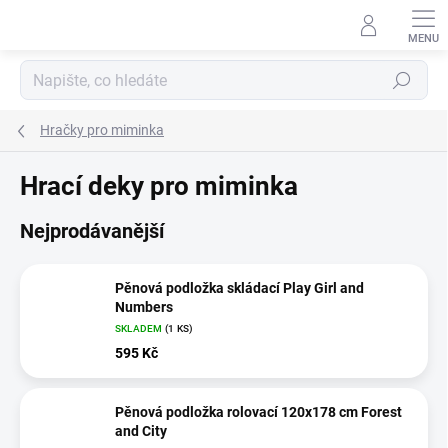
Přejít
na
obsah
Hledat
Hračky pro miminka
Hrací deky pro miminka
Nejprodávanější
Pěnová podložka skládací Play Girl and
Numbers
SKLADEM
(1 KS)
595 Kč
Pěnová podložka rolovací 120x178 cm Forest
and City