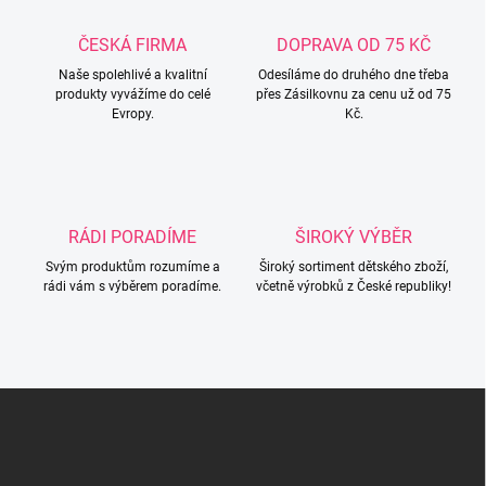
a
c
ČESKÁ FIRMA
DOPRAVA OD 75 KČ
í
Naše spolehlivé a kvalitní
p
Odesíláme do druhého dne třeba
produkty vyvážíme do celé
přes Zásilkovnu za cenu už od 75
r
Evropy.
Kč.
v
k
y
v
ý
p
RÁDI PORADÍME
ŠIROKÝ VÝBĚR
i
s
Svým produktům rozumíme a
Široký sortiment dětského zboží,
u
rádi vám s výběrem poradíme.
včetně výrobků z České republiky!
Z
á
p
a