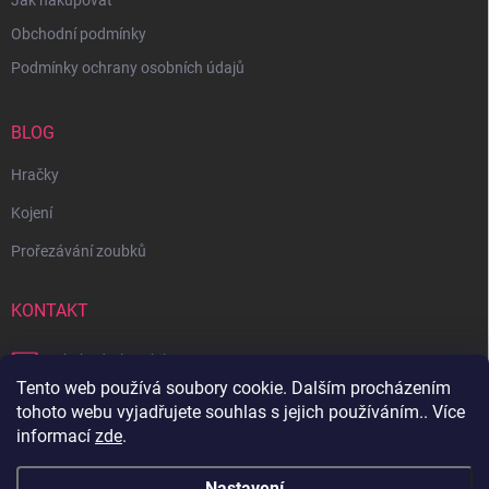
Jak nakupovat
Obchodní podmínky
Podmínky ochrany osobních údajů
BLOG
Hračky
Kojení
Prořezávání zoubků
KONTAKT
obchod
@
bambilon.cz
Tento web používá soubory cookie. Dalším procházením
+420 728 355 665
tohoto webu vyjadřujete souhlas s jejich používáním.. Více
informací
zde
.
Sledujte nás na Facebooku
Nastavení