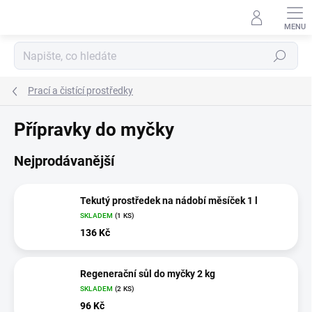
Přejít
na
obsah
Hledat
Prací a čistící prostředky
Přípravky do myčky
Nejprodávanější
Tekutý prostředek na nádobí měsíček 1 l
SKLADEM
(1 KS)
136 Kč
Regenerační sůl do myčky 2 kg
SKLADEM
(2 KS)
96 Kč