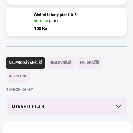
Čistící tekutý písek 0.5 l
SKLADEM
(>5 KS)
100 Kč
Ř
a
NEJPRODÁVANĚJŠÍ
NEJLEVNĚJŠÍ
NEJDRAŽŠÍ
z
e
ABECEDNĚ
n
í
3
položek celkem
p
r
OTEVŘÍT FILTR
o
d
u
V
k
ý