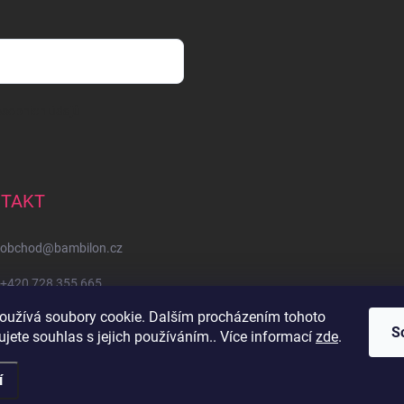
sobních údajů
TAKT
obchod
@
bambilon.cz
+420 728 355 665
oužívá soubory cookie. Dalším procházením tohoto
Sledujte nás na Facebooku
S
jete souhlas s jejich používáním.. Více informací
zde
.
í