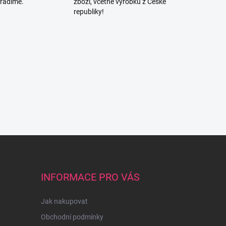
oradíme.
zboží, včetně výrobků z České
republiky!
INFORMACE PRO VÁS
Jak nakupovat
Obchodní podmínky