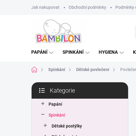
Přejít
Jak nakupovat
Obchodní podmínky
Podmínky 
na
obsah
PAPÁNÍ
SPINKÁNÍ
HYGIENA
K
Domů
Spinkání
Dětské povlečení
Povlečen
P
Kategorie
o
Přeskočit
s
kategorie
t
Papání
r
Spinkání
a
n
Dětské postýlky
n