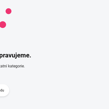
ipravujeme.
atní kategorie.
odu