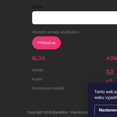
E-MAIL
Vložením e-mailu souhlasíte s
podmínkami ochrany o
Přihlásit se
BLOG
KON
Hračky
Kojení
Prořezávání zoubků
Tento web p
webu vyjadřu
Nastaven
Copyright 2026
Bambilon
. Všechna práva vyhrazena.