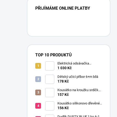
PŘIJÍMÁME ONLINE PLATBY
TOP 10 PRODUKTŮ
Elektrická odsávačka
mateřského mléka EasyStart
1 030 Kč
Dětský učící příbor 6+m bílá
178 Kč
Kousátko na kroužku srdíčko
dřevo silikon 0+ žlutá
157 Kč
Kousátko silikonovo dřevěné
HEN
156 Kč
Dudlík DUSTY BLUE 1 ks 6-18