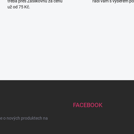
třeba přes Zásilkovnu za cenu
rádi vám s výběrem p
už od 75 Kč.
FACEBOOK
ce o nových produktech na