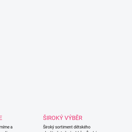
E
ŠIROKÝ VÝBĚR
míme a
Široký sortiment dětského