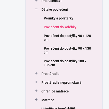
Příslušenství
í
p
Dětské povlečení
a
n
Peřinky a polštářky
e
Povlečení do kolébky
l
Povlečení do postýlky 90 x 120
cm
Povlečení do postýlky 90 x 130
cm
Povlečení do postýlky 100 x
135 cm
Prostěradla
Prostěradla nepromokavá
Chrániče matrace
Matrace
Usínáčci a hrací skříňky