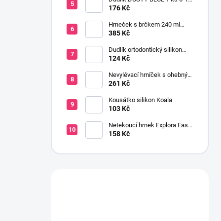
m
176 Kč
Hrneček s brčkem 240 ml
malina
385 Kč
Dudlík ortodontický silikon
PreVent velryba 0-6 m
124 Kč
Nevylévací hrníček s ohebným
brčkem 200 ml 9+ kluk
261 Kč
Kousátko silikon Koala
103 Kč
Netekoucí hrnek Explora Easy
Drink 6+ 230 ml růžový
158 Kč
Máte otázku?
Obraťte se na nás.