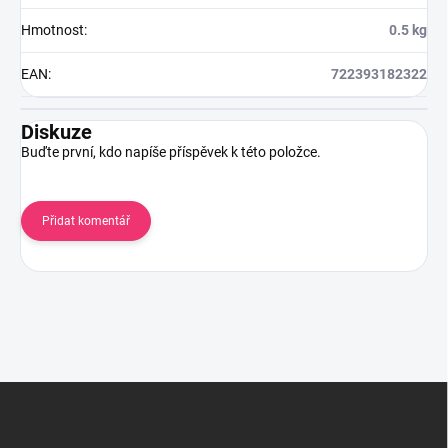
Hmotnost
:
0.5 kg
EAN
:
722393182322
Diskuze
Buďte první, kdo napíše příspěvek k této položce.
Přidat komentář
Z
á
p