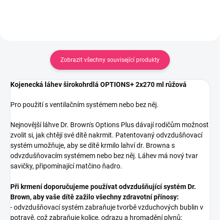
Zobrazit všechny související produkty
Kojenecká láhev širokohrdlá OPTIONS+ 2x270 ml růžová
Pro použití s ventilačním systémem nebo bez něj.
Nejnovější láhve Dr. Brown's Options Plus dávají rodičům možnost
zvolit si, jak chtějí své dítě nakrmit. Patentovaný odvzdušňovací
systém umožňuje, aby se dítě krmilo lahví dr. Browna s
odvzdušňovacím systémem nebo bez něj. Láhev má nový tvar
savičky, připomínající matčino ňadro.
Při krmení doporučujeme používat odvzdušňující systém Dr.
Brown, aby vaše dítě zažilo všechny zdravotní přínosy:
- odvzdušňovací systém zabraňuje tvorbě vzduchových bublin v
potravě, což zabraňuje kolice, odrazu a hromadění plynů;