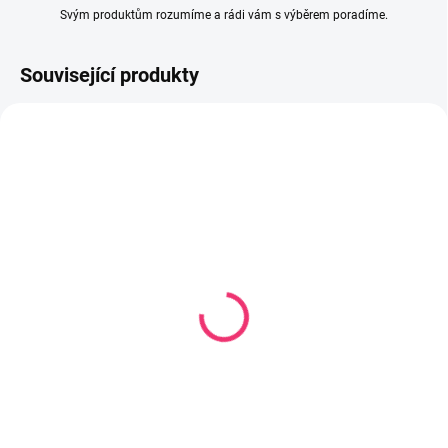
Svým produktům rozumíme a rádi vám s výběrem poradíme.
Související produkty
SKLADEM
SKLADEM
(1 KS)
(1 KS)
Náhradní díl čistící
Universální odkapávač
kartáčky 4ks
na láhve a dudlíky šedá
90 Kč
189 Kč
Do košíku
Do košíku