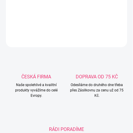
poskytuje další možnost krmení láhve dr. Browna:- zajišťuje krmení
podobné většině lahví, které mají odvzdušňovací systém v
savičce,- odvzdušňovací systém v savičce vytváří správný průtok.
DETAILNÍ INFORMACE
ZEPTAT SE
ČESKÁ FIRMA
DOPRAVA OD 75 KČ
Naše spolehlivé a kvalitní
Odesíláme do druhého dne třeba
produkty vyvážíme do celé
přes Zásilkovnu za cenu už od 75
Evropy.
Kč.
RÁDI PORADÍME