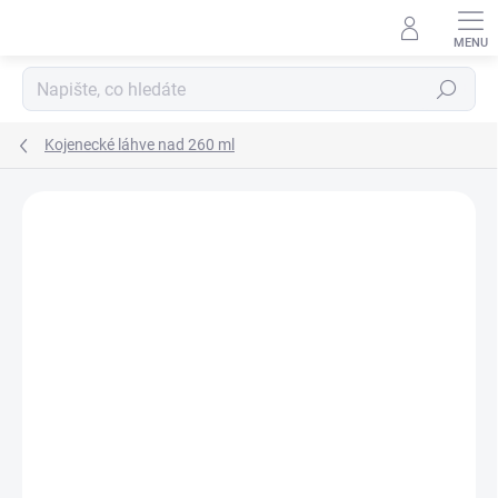
Přejít
na
obsah
Hledat
Kojenecké láhve nad 260 ml
Podrobnosti hodnocení
Neohodnoceno
ZNAČKA:
DR. BROWN´S