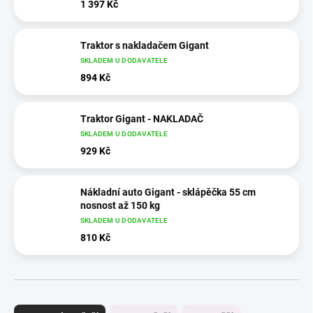
1 397 Kč
Traktor s nakladačem Gigant
SKLADEM U DODAVATELE
894 Kč
Traktor Gigant - NAKLADAČ
SKLADEM U DODAVATELE
929 Kč
Nákladní auto Gigant - sklápěčka 55 cm
nosnost až 150 kg
SKLADEM U DODAVATELE
810 Kč
Ř