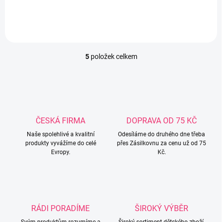
5
položek celkem
O
v
l
á
d
a
c
ČESKÁ FIRMA
DOPRAVA OD 75 KČ
í
Naše spolehlivé a kvalitní
p
Odesíláme do druhého dne třeba
produkty vyvážíme do celé
přes Zásilkovnu za cenu už od 75
r
Evropy.
Kč.
v
k
y
v
ý
p
RÁDI PORADÍME
ŠIROKÝ VÝBĚR
i
s