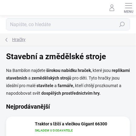
Přejít
na
obsah
Hledat
Hračky
Stavební a změdělské stroje
Na Bambilon najdete
širokou nabídku hraček,
které jsou
replikami
stavebních
a
zemědělských strojů
pro děti. Tyto hračky jsou
ideální pro malé
stavitele
a
farmáře,
kteří chtějí prozkoumat a
napodobovat svět
dospělých prostřednictvím hry.
Nejprodávanější
Traktor s lžíčí a vlečkou Gigant 66300
SKLADEM U DODAVATELE