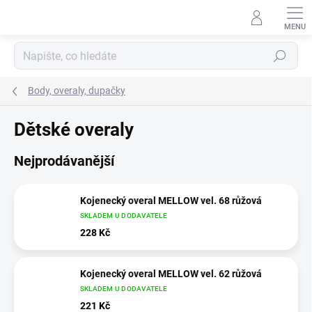
Přejít
na
obsah
Hledat
Body, overaly, dupačky
Dětské overaly
Nejprodávanější
Kojenecký overal MELLOW vel. 68 růžová
SKLADEM U DODAVATELE
228 Kč
Kojenecký overal MELLOW vel. 62 růžová
SKLADEM U DODAVATELE
221 Kč