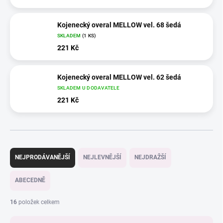
Kojenecký overal MELLOW vel. 68 šedá
SKLADEM
(1 KS)
221 Kč
Kojenecký overal MELLOW vel. 62 šedá
SKLADEM U DODAVATELE
221 Kč
Ř
a
NEJPRODÁVANĚJŠÍ
NEJLEVNĚJŠÍ
NEJDRAŽŠÍ
z
e
ABECEDNĚ
n
í
16
položek celkem
p
r