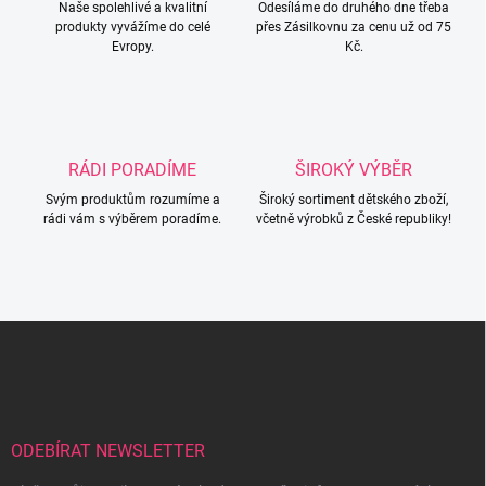
Naše spolehlivé a kvalitní
p
Odesíláme do druhého dne třeba
produkty vyvážíme do celé
přes Zásilkovnu za cenu už od 75
r
Evropy.
Kč.
v
k
y
v
ý
p
RÁDI PORADÍME
ŠIROKÝ VÝBĚR
i
s
Svým produktům rozumíme a
Široký sortiment dětského zboží,
u
rádi vám s výběrem poradíme.
včetně výrobků z České republiky!
Z
á
p
a
t
í
ODEBÍRAT NEWSLETTER