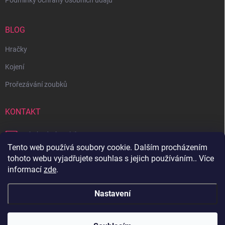
Podmínky ochrany osobních údajů
BLOG
Hračky
Kojení
Prořezávání zoubků
KONTAKT
obchod
@
bambilon.cz
Tento web používá soubory cookie. Dalším procházením
+420 728 355 665
tohoto webu vyjadřujete souhlas s jejich používáním.. Více
informací
zde
.
Sledujte nás na Facebooku
Nastavení
Copyright 2026
Bambilon
. Všechna práva vyhrazena.