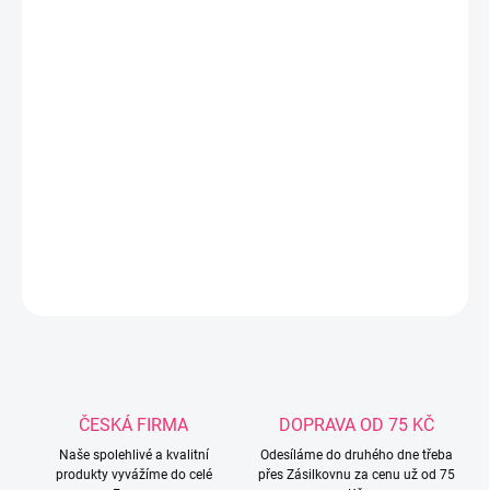
jednotlivě po 1 ks. Ewa Klucze je spodní prádlo a oblečení pro
miminka a děti, které splní očekávání vaše i vašeho dítěte ...
protože tvoříme z lásky k dětem. To, co nás odlišuje, je nabízení
bezpečných a inovativních produktů a také rychlá reakce na
měnící se očekávání a trendy. Dosahujeme toho díky dlouholetým
zkušenostem v oboru výrobků pro kojence a děti. Díky těmto
kompetencím pomáháme rodičům vytvářet pohádkový, barevný a
zároveň bezpečný dětský svět. Nabídka zajímavého a barevného
sortimentu dětského spodního prádla. Bavlněný materiál.
DETAILNÍ INFORMACE
ZEPTAT SE
ČESKÁ FIRMA
DOPRAVA OD 75 KČ
Naše spolehlivé a kvalitní
Odesíláme do druhého dne třeba
produkty vyvážíme do celé
přes Zásilkovnu za cenu už od 75