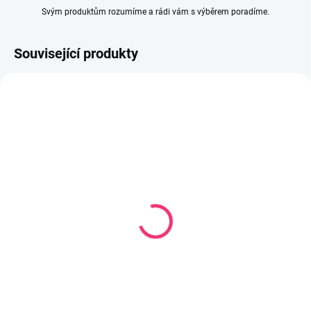
Svým produktům rozumíme a rádi vám s výběrem poradíme.
Související produkty
SKLADEM U DODAVATELE
SKLADEM
(2 KS)
Dětský talíř krab mátový
Plastový talíř CUTE
297 Kč
ANIMALS
81 Kč
Do košíku
Do košíku