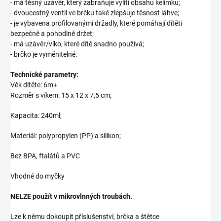
- má těsný uzávěr, který zabraňuje vylití obsahu kelímku;
- dvoucestný ventil ve brčku také zlepšuje těsnost láhve;
- je vybavena profilovanými držadly, které pomáhají dítěti
bezpečně a pohodlně držet;
- má uzávěr/víko, které dítě snadno používá;
- brčko je vyměnitelné.
Technické parametry:
Věk dítěte: 6m+
Rozměr s víkem: 15 x 12 x 7,5 cm;
Kapacita: 240ml;
Materiál: polypropylen (PP) a silikon;
Bez BPA, ftalátů a PVC
Vhodné do myčky
NELZE použít v mikrovlnných troubách.
Lze k němu dokoupit příslušenství, brčka a štětce