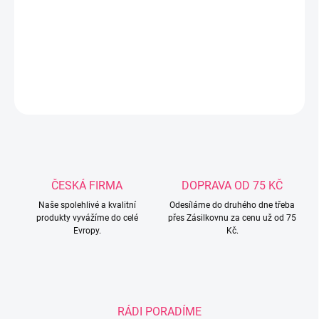
ftalátů a PVC Vhodné do myčky NELZE použít v mikrovlnných
troubách. Lze k němu dokoupit příslušenství, brčka a štětce
Rozměry produktu 15x12x7,5
DETAILNÍ INFORMACE
ZEPTAT SE
ČESKÁ FIRMA
DOPRAVA OD 75 KČ
Naše spolehlivé a kvalitní
Odesíláme do druhého dne třeba
produkty vyvážíme do celé
přes Zásilkovnu za cenu už od 75
Evropy.
Kč.
RÁDI PORADÍME