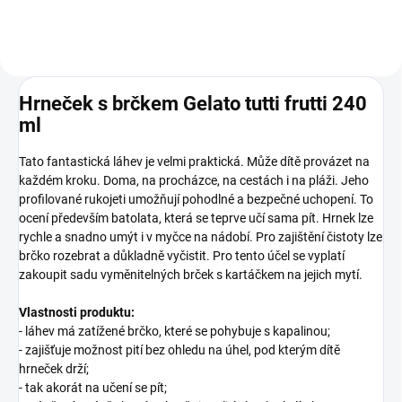
Hrneček s brčkem Gelato tutti frutti 240
ml
Tato fantastická láhev je velmi praktická. Může dítě provázet na
každém kroku. Doma, na procházce, na cestách i na pláži. Jeho
profilované rukojeti umožňují pohodlné a bezpečné uchopení. To
ocení především batolata, která se teprve učí sama pít. Hrnek lze
rychle a snadno umýt i v myčce na nádobí. Pro zajištění čistoty lze
brčko rozebrat a důkladně vyčistit. Pro tento účel se vyplatí
zakoupit sadu vyměnitelných brček s kartáčkem na jejich mytí.
Vlastnosti produktu:
- láhev má zatížené brčko, které se pohybuje s kapalinou;
- zajišťuje možnost pití bez ohledu na úhel, pod kterým dítě
hrneček drží;
- tak akorát na učení se pít;