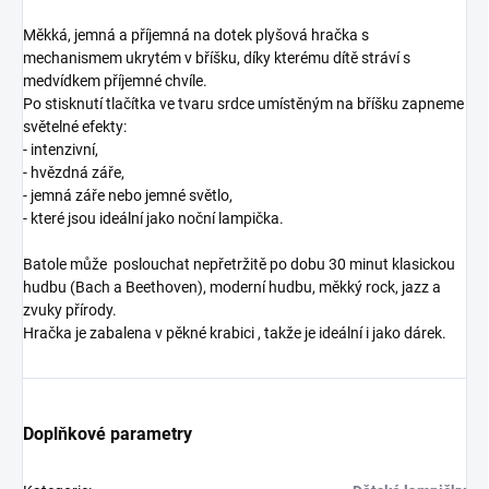
Měkká, jemná a příjemná na dotek plyšová hračka s
mechanismem ukrytém v bříšku, díky kterému dítě stráví s
medvídkem příjemné chvíle.
Po stisknutí tlačítka ve tvaru srdce umístěným na bříšku zapneme
světelné efekty:
- intenzivní,
- hvězdná záře,
- jemná záře nebo jemné světlo,
- které jsou ideální jako noční lampička.
Batole může poslouchat nepřetržitě po dobu 30 minut klasickou
hudbu (Bach a Beethoven), moderní hudbu, měkký rock, jazz a
zvuky přírody.
Hračka je zabalena v pěkné krabici , takže je ideální i jako dárek.
Doplňkové parametry