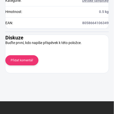
Kategorie
:
Dětské lampičky
Hmotnost
:
0.5 kg
EAN
:
8058664106349
Diskuze
Buďte první, kdo napíše příspěvek k této položce.
Přidat komentář
Z
á