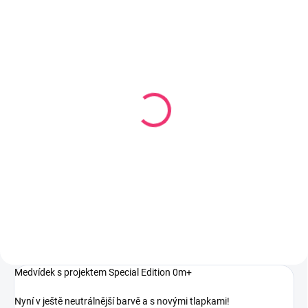
SKLADEM
SKLADEM
(3 KS)
(>5 KS)
Úložný box na hračky
Košík na drobnosti
Fashion-Box Stars 20
Velvet + Jersey mix
litrů
barev
178 Kč
166 Kč
Do košíku
Do košíku
Medvídek s projektem Special Edition 0m+
Nyní v ještě neutrálnější barvě a s novými tlapkami!