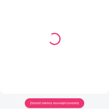
SKLADEM
SKLADEM
(1 KS)
(1 KS)
Dudlík přírodní kaučuk 2
Dudlík silikonový
ks BOHEME DARK OAK &
dynamický BUDDY BEAR
BLUSH 0+
0-3m 2ks
352 Kč
182 Kč
Do košíku
Do košíku
Zobrazit všechny související produkty