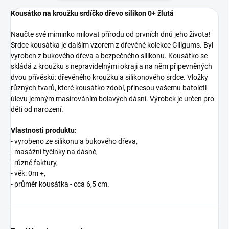
Kousátko na kroužku srdíčko dřevo silikon 0+ žlutá
Naučte své miminko milovat přírodu od prvních dnů jeho života!
Srdce kousátka je dalším vzorem z dřevěné kolekce Giligums.
Byl
vyroben z bukového dřeva a bezpečného silikonu.
Kousátko se
skládá z kroužku s nepravidelnými okraji a na něm připevněných
dvou přívěsků: dřevěného kroužku a silikonového srdce.
Vložky
různých tvarů, které kousátko zdobí, přinesou vašemu batoleti
úlevu jemným masírováním bolavých dásní.
Výrobek je určen pro
děti od narození.
Vlastnosti produktu:
-
vyrobeno ze silikonu a bukového dřeva
,
- masážní tyčinky na dásně
,
- různé faktury,
-
věk: 0m +
,
- průměr kousátka - cca 6,5 ​​cm.