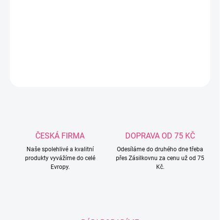
menší tlak vyvíjí na čelist a zuby dítěte, čímž se snižuje riziko vad
chrupu. Sání dudlíku MAM Perfect navíc vyžaduje výrazně menší
úsilí vašeho dítěte. Rychlá a snadná sterilizace v mikrovlnné
troubě.
DETAILNÍ INFORMACE
ZEPTAT SE
ČESKÁ FIRMA
DOPRAVA OD 75 KČ
Naše spolehlivé a kvalitní
Odesíláme do druhého dne třeba
produkty vyvážíme do celé
přes Zásilkovnu za cenu už od 75
Evropy.
Kč.