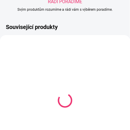
RÁDI PORADÍME
Svým produktům rozumíme a rádi vám s výběrem poradíme.
Související produkty
SKLADEM
SKLADEM
(4 KS)
(3 KS)
Ortodontický dudlík
Dudlík 6-18m silikonový
silikon růžová 6+
kulatý Nature
47 Kč
48 Kč
Do košíku
Do košíku