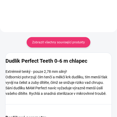
Zobrazit všechny související produkty
Dudlík Perfect Teeth 0-6 m chlapec
Extrémně tenký - pouze 2,78 mm silný!
Odborníci potvrzují: čím tenčí a měkčí krk dudlíku, tím menší tlak
vyvíjí na čelist a zuby dítěte, čímž se snižuje riziko vad chrupu.
Sání dudlíku MAM Perfect navíc vyžaduje výrazně menší úsilí
vašeho dítěte. Rychlá a snadná sterilizace v mikrovlnné troubě.