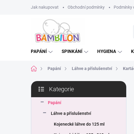
Přejít
Jak nakupovat
Obchodní podmínky
Podmínky 
na
obsah
PAPÁNÍ
SPINKÁNÍ
HYGIENA
K
Domů
Papání
Láhve a příslušenství
Kartá
P
Kategorie
o
Přeskočit
s
kategorie
t
Papání
r
Láhve a příslušenství
a
n
Kojenecké láhve do 125 ml
n