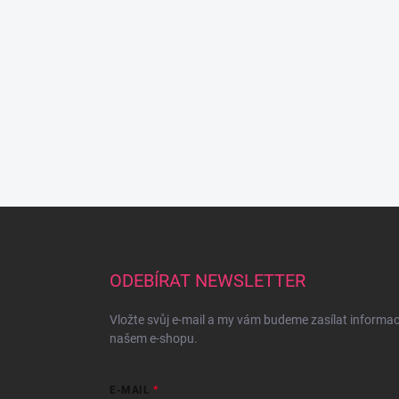
Z
á
p
a
ODEBÍRAT NEWSLETTER
t
í
Vložte svůj e-mail a my vám budeme zasílat informa
našem e-shopu.
E-MAIL