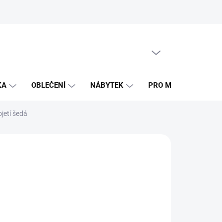
PRÁZDNÝ KOŠÍK
NÁKUPNÍ
KOŠÍK
KA
OBLEČENÍ
NÁBYTEK
PRO MAMINKY
jetí šedá
NO
 Kč
ná
LADEM
(1 KS)
:
EME DORUČIT
8.2026