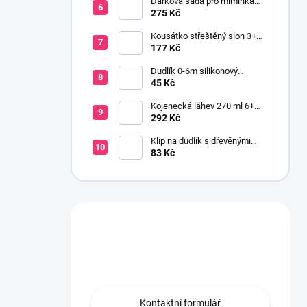
Dárková sada pro miminka
baby gift růžová
275 Kč
Kousátko střeštěný slon 3+
silikon růžová
177 Kč
Dudlík 0-6m silikonový
anatomický NEWBORN BABY
45 Kč
růžová
Kojenecká láhev 270 ml 6+
širokohrdlá OPTIONS PLUS
292 Kč
zelená
Klip na dudlík s dřevěnými
korálky růžová
83 Kč
Máte otázku?
Obraťte se na nás.
Kontaktní formulář