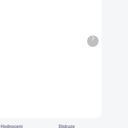
779772
776525
SKLADEM U
SKLADEM
Další
DODAVATELE
(1 KS)
produkt
Kojenecká
Kojenecká
áhev 270 ml
láhev
+ širokohrdlá
širokohrdlá
OPTIONS
OPTIONS+ 270
292 Kč
269 Kč
PLUS růžová
ml
transparentní
Do košíku
Do košíku
Hodnocení
Diskuze