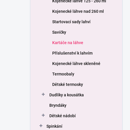
Kojenecké láhve 125 - 260 ml
í
p
Kojenecké láhve nad 260 ml
a
n
Startovací sady lahví
e
Savičky
l
Kartáče na láhve
Příslušenství k lahvím
Kojenecké láhve skleněné
Termoobaly
Dětské termosky
Dudlíky a kousátka
Bryndáky
Dětské nádobí
Spinkání