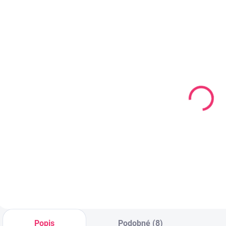
779773
774319
SKLADEM
SKLADEM
(1 KS)
(1 KS)
Kojenecká
Kojenecká
láhev 270 ml
láhev Medical+
l
6+ širokohrdlá
330ml
6
zelená
9+transparentní
292 Kč
182 Kč
OPTIONS
PLUS modrá
Do košíku
Do košíku
Popis
Podobné (8)