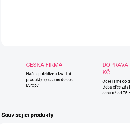
pro 
lahv
DETA
ČESKÁ FIRMA
DOPRAVA 
KČ
Naše spolehlivé a kvalitní
produkty vyvážíme do celé
Odesíláme do 
Evropy.
třeba přes Zási
cenu už od 75 
Související produkty