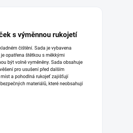
iček s výměnnou rukojetí
ůkladném čištění. Sada je vybavena
 je opatřena štětkou s měkkými
hou být volně vyměněny. Sada obsahuje
avěšení pro usušení před dalším
míst a pohodlná rukojeť zajišťují
 bezpečných materiálů, které neobsahují