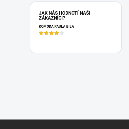
JAK NÁS HODNOTÍ NAŠI
ZÁKAZNÍCI?
KOMODA PAULA BÍLÁ
Z
á