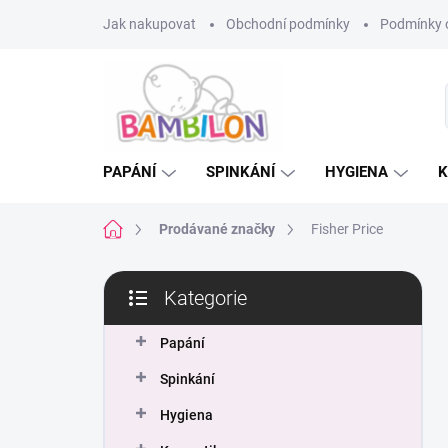
Přejít
Jak nakupovat
Obchodní podmínky
Podmínky 
na
obsah
PAPÁNÍ
SPINKÁNÍ
HYGIENA
K
Domů
Prodávané značky
Fisher Price
P
Kategorie
o
Přeskočit
s
kategorie
t
Papání
r
Spinkání
a
n
Hygiena
n