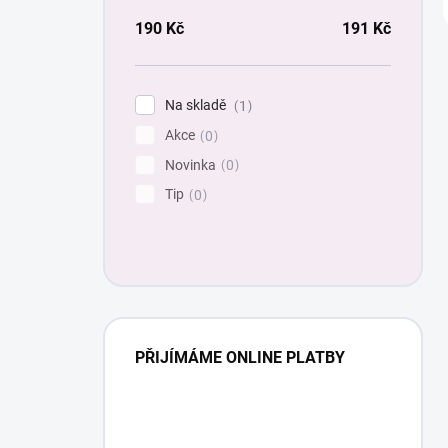
190
Kč
191
Kč
Na skladě
1
Akce
0
Novinka
0
Tip
0
PŘIJÍMÁME ONLINE PLATBY