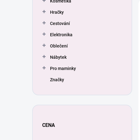
Kosmetika
í
p
Hračky
a
n
Cestování
e
Elektronika
l
Oblečení
Nábytek
Pro maminky
Značky
CENA