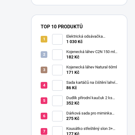
TOP 10 PRODUKTŮ
Elektrická odsávačka
mateřského mléka EasyStart
1 030 Kč
Kojenecká láhev C2N 150 ml
se savičkou s pomalým
182 Kč
průtokem
Kojenecká láhev Natural 60ml
171 Kč
Sada kartáčů na čištění lahví
a saviček s výměnnou rukojetí
86 Kč
šedá
Dudlík přírodní kaučuk 2 ks
BOHEME CLOUD & BLUSH 6+
352 Kč
Dárková sada pro miminka
baby gift růžová
275 Kč
Kousátko střeštěný slon 3+
silikon růžová
177 Kč