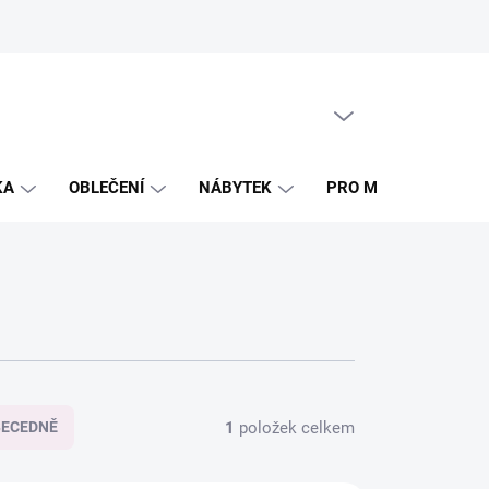
PRÁZDNÝ KOŠÍK
NÁKUPNÍ
KOŠÍK
KA
OBLEČENÍ
NÁBYTEK
PRO MAMINKY
1
položek celkem
BECEDNĚ