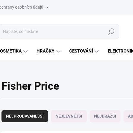
ochrany osobních údajů
Hledat
OSMETIKA
HRAČKY
CESTOVÁNÍ
ELEKTRONI
Fisher Price
Ř
a
NEJPRODÁVANĚJŠÍ
NEJLEVNĚJŠÍ
NEJDRAŽŠÍ
A
z
e