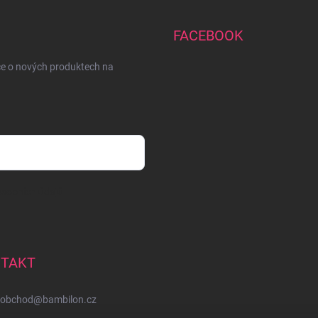
FACEBOOK
ce o nových produktech na
sobních údajů
TAKT
obchod
@
bambilon.cz