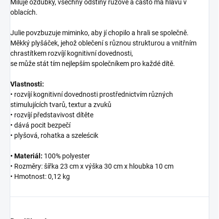
Miluje ozdůbky, všechny odstíny růžové a často má hlavu v
oblacích.
Julie povzbuzuje miminko, aby jí chopilo a hrali se společně.
Měkký plyšáček, jehož oblečení s různou strukturou a vnitřním
chrastítkem rozvíjí kognitivní dovednosti,
se může stát tím nejlepším společníkem pro každé dítě.
Vlastnosti:
• rozvíjí kognitivní dovednosti prostřednictvím různých
stimulujících tvarů, textur a zvuků
• rozvíjí představivost dítěte
• dává pocit bezpečí
• plyšová, rohatka a szeleścik
• Materiál:
100% polyester
• Rozměry: šířka 23 cm x výška 30 cm x hloubka 10 cm
• Hmotnost: 0,12 kg