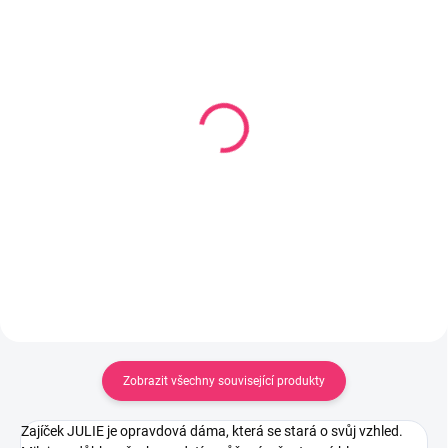
SKLADEM U DODAVATELE
SKLADEM U DODAVATELE
Podpěra baldachýnu
Zábrana pro postýlky
LittleSky 120x60 cm buk
135 Kč
938 Kč
Do košíku
Do košíku
Zobrazit všechny související produkty
Zajíček JULIE je opravdová dáma, která se stará o svůj vzhled.