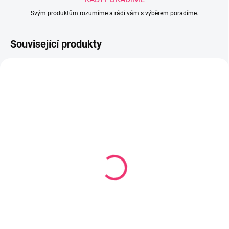
Svým produktům rozumíme a rádi vám s výběrem poradíme.
Související produkty
SKLADEM U DODAVATELE
SKLADEM
(2 KS)
GIGANT TRUCK s
Plastová kolečka na
vlečkou NEW 65100
kroužku pro hru boule
1 302 Kč
272 Kč
Do košíku
Do košíku