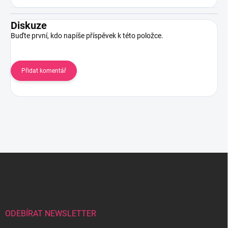
Diskuze
Buďte první, kdo napíše příspěvek k této položce.
Přidat komentář
Z
á
p
a
t
í
ODEBÍRAT NEWSLETTER