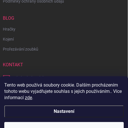
Podmínky ochrany osobních údajů
BLOG
Hračky
Kojení
Prořezávání zoubků
KONTAKT
obchod
@
bambilon.cz
Tento web používá soubory cookie. Dalším procházením
+420 728 355 665
tohoto webu vyjadřujete souhlas s jejich používáním.. Více
informací
zde
.
Sledujte nás na Facebooku
Nastavení
Copyright 2026
Bambilon
. Všechna práva vyhrazena.