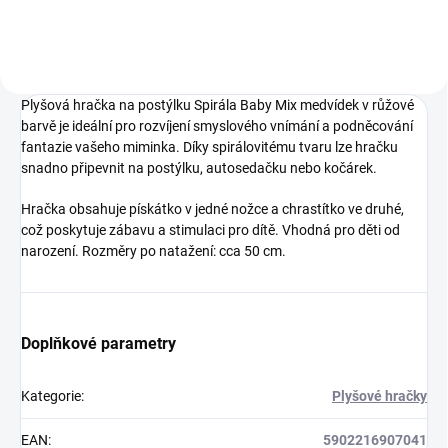
Plyšová hračka na postýlku Spirála Baby Mix medvídek v růžové
barvě je ideální pro rozvíjení smyslového vnímání a podněcování
fantazie vašeho miminka. Díky spirálovitému tvaru lze hračku
snadno připevnit na postýlku, autosedačku nebo kočárek.
Hračka obsahuje pískátko v jedné nožce a chrastítko ve druhé,
což poskytuje zábavu a stimulaci pro dítě. Vhodná pro děti od
narození. Rozměry po natažení: cca 50 cm.
Doplňkové parametry
Kategorie
:
Plyšové hračky
EAN
:
5902216907041