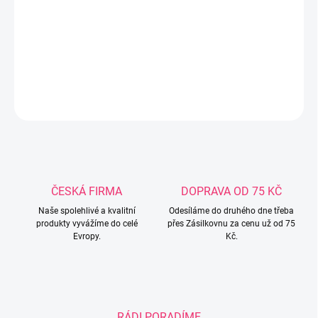
Plyšová hračka Spirála Baby Mix růžový medvídek pro rozvoj
smyslů, vhodná na postýlku, kočárek nebo autosedačku. Ideální
pro děti od narození.
DETAILNÍ INFORMACE
ZEPTAT SE
ČESKÁ FIRMA
DOPRAVA OD 75 KČ
Naše spolehlivé a kvalitní
Odesíláme do druhého dne třeba
produkty vyvážíme do celé
přes Zásilkovnu za cenu už od 75
Evropy.
Kč.
RÁDI PORADÍME