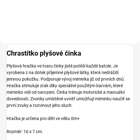
Do košíku
Do košíku
Chrastítko plyšové činka
Plyšová hračka ve tvaru činky jistě potěší každé batole. Je
vyrobena z na dotek příjemné plyšové látky, která nedráždí
jemnou pokožku. Podporuje vývoj miminka již od prvních dnů.
Hračka stimuluje zrak díky speciálně použitým barvám, které
miminko vidí od narození. Činka trénuje motorické a manuální
dovednosti. Zvonky umístěné uvnitř umožňují miminku naučit se
první zvuky a rozvinout jeho sluch.
Hračka je určena pro děti ve věku 0m+
Rozměr: 16 x 7 cm.