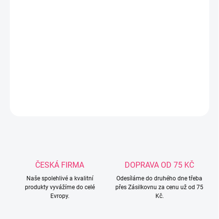
každé batole. Je vyrobena z na dotek příjemné plyšové látky, která
nedráždí jemnou pokožku. Podporuje vývoj miminka již od prvních
dnů. Hračka stimuluje zrak díky speciálně použitým barvám, které
miminko vidí od narození. Činka trénuje motorické a manuální
dovednosti. Zvonky umístěné uvnitř umožňují miminku naučit se
první zvuky a rozvinout jeho sluch.Hračka je určena pro děti ve
věku 0m+Rozměr: 16 x 7 cm.
DETAILNÍ INFORMACE
ZEPTAT SE
ČESKÁ FIRMA
DOPRAVA OD 75 KČ
Naše spolehlivé a kvalitní
Odesíláme do druhého dne třeba
produkty vyvážíme do celé
přes Zásilkovnu za cenu už od 75
Evropy.
Kč.