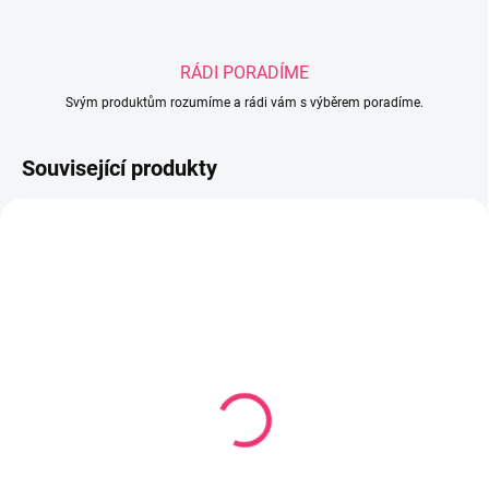
RÁDI PORADÍME
Svým produktům rozumíme a rádi vám s výběrem poradíme.
Související produkty
SKLADEM
SKLADEM U DODAVATELE
(1 KS)
Dětské rumba koule Lev
Dětský buben Harry
209 Kč
544 Kč