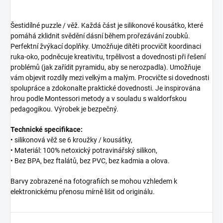
Šestidílné puzzle / věž.
Každá část je silikonové kousátko, které
pomáhá zklidnit svědění dásní během prořezávání zoubků.
Perfektní žvýkací doplňky.
Umožňuje dítěti procvičit koordinaci
ruka-oko, podněcuje kreativitu, trpělivost a dovednosti při řešení
problémů (jak zařídit pyramidu, aby se nerozpadla).
Umožňuje
vám objevit rozdíly mezi velkým a malým.
Procvičte si dovednosti
spolupráce a zdokonalte praktické dovednosti.
Je inspirována
hrou podle Montessori metody a v souladu s waldorfskou
pedagogikou.
Výrobek je bezpečný.
Technické specifikace:
• silikonová věž se 6 kroužky / kousátky,
• Materiál: 100% netoxický potravinářský silikon
,
• Bez BPA, bez ftalátů, bez PVC, bez kadmia a olova.
Barvy zobrazené na fotografiích se mohou vzhledem k
elektronickému přenosu mírně lišit od originálu.