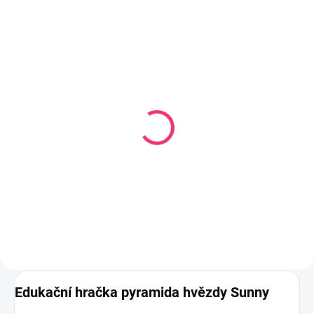
SKLADEM U DODAVATELE
SKLADEM
(1 KS)
Dětské rumba koule Lev
Dětský buben Harry
209 Kč
544 Kč
Do košíku
Do košíku
Edukační hračka pyramida hvězdy Sunny