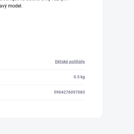
mavý model.
Dětské polštáře
0.5 kg
5904276097083