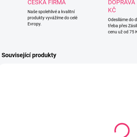
ČESKÁ FIRMA
DOPRAVA 
KČ
Naše spolehlivé a kvalitní
produkty vyvážíme do celé
Odesíláme do 
Evropy.
třeba přes Zási
cenu už od 75 
Související produkty
W-806-024-161
053BZ
SKLADEM
SKLADEM
(1 KS)
(1 KS)
Souprava do
Povlečení do
P
postýlky 3
postýlky
p