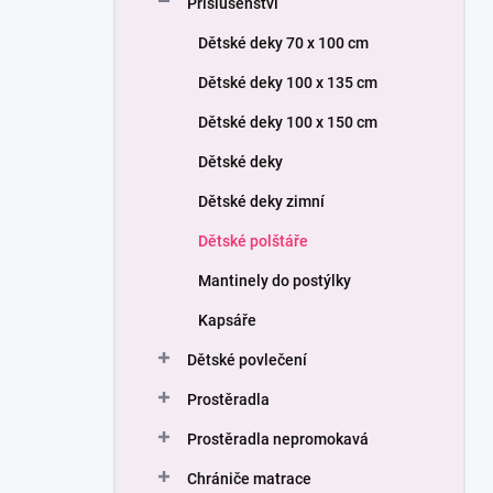
Příslušenství
í
p
Dětské deky 70 x 100 cm
a
n
Dětské deky 100 x 135 cm
e
Dětské deky 100 x 150 cm
l
Dětské deky
Dětské deky zimní
Dětské polštáře
Mantinely do postýlky
Kapsáře
Dětské povlečení
Prostěradla
Prostěradla nepromokavá
Chrániče matrace