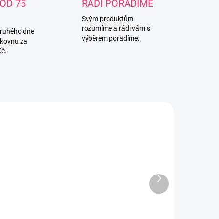
OD 75
RÁDI PORADÍME
Svým produktům
rozumíme a rádi vám s
druhého dne
výběrem poradíme.
lkovnu za
Kč.
850532
10200-18
SKLADEM
SKLADEM
Další
(1 KS)
(1 KS)
produkt
ovlečení do
Povlečení do
ostýlky
postýlky 2 díly