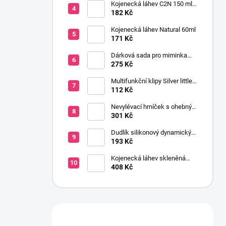
Kojenecká láhev C2N 150 ml
se savičkou s pomalým
182 Kč
průtokem
Kojenecká láhev Natural 60ml
171 Kč
Dárková sada pro miminka
baby gift růžová
275 Kč
Multifunkční klipy Silver little
stars 2 ks
112 Kč
Nevylévací hrníček s ohebným
brčkem 200 ml 9+ holka
301 Kč
Dudlík silikonový dynamický
SALT&PEPPER 0-3m 2ks
193 Kč
Kojenecká láhev skleněná
150 ml širokohrdlá OPTIONS
408 Kč
PLUS transparentní