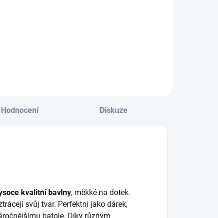
pinobet -
bavlna Jelínek
uet Stars
šedá
585 Kč
296 Kč
135x100cm
Do košíku
Do košíku
Hodnocení
Diskuze
soce kvalitní bavlny
, měkké na dotek.
rácejí svůj tvar. Perfektní jako dárek,
náročnějšímu batole. Díky různým