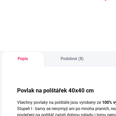
dílná In My Car
Spinobet -
S
modrá
Duet Teddies
D
956 Kč
585 Kč
Do košíku
Do košíku
Popis
Podobné (8)
Povlak na polštářek 40x40 cm
Všechny povlaky na polštáře jsou vyrobeny ze
100% vy
Stupeň I - barvy se nevymyjí ani po mnoha praních, nezt
povlečení na polštář zajistí dobrou náladu i tomu nej