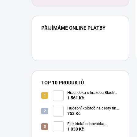
PŘIJÍMÁME ONLINE PLATBY
TOP 10 PRODUKTŮ
Hrací deka s hrazdou Black
and White Gymini Magické
1 561 Kč
příběhy
Hudební kolotoč na cesty tiny
Meadow Days
753 Kč
Elektrická odsávačka
mateřského mléka EasyStart
1 030 Kč