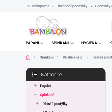
Přejít
Jak nakupovat
Obchodní podmínky
Podmínky 
na
obsah
PAPÁNÍ
SPINKÁNÍ
HYGIENA
K
Domů
Spinkání
Příslušenství
Dětské polš
P
Kategorie
o
Přeskočit
s
kategorie
t
Papání
r
Spinkání
a
n
Dětské postýlky
n