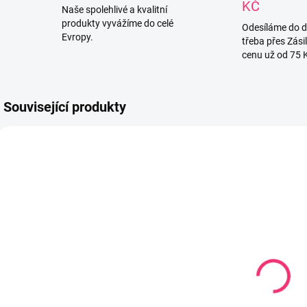
KČ
Naše spolehlivé a kvalitní
produkty vyvážíme do celé
Odesíláme do 
Evropy.
třeba přes Zási
cenu už od 75 
Související produkty
791662
5902890
SKLADEM
SKLADEM U
(1 KS)
DODAVATELE
Dětská
Dětská
postýlka
postýlka
p
120x60 cm
MOCCA
A