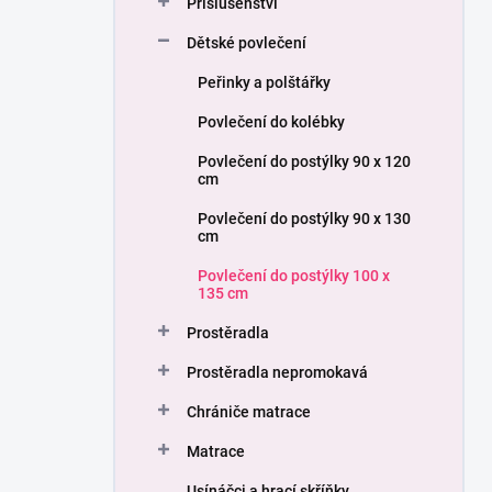
Příslušenství
í
p
Dětské povlečení
a
n
Peřinky a polštářky
e
Povlečení do kolébky
l
Povlečení do postýlky 90 x 120
cm
Povlečení do postýlky 90 x 130
cm
Povlečení do postýlky 100 x
135 cm
Prostěradla
Prostěradla nepromokavá
Chrániče matrace
Matrace
Usínáčci a hrací skříňky