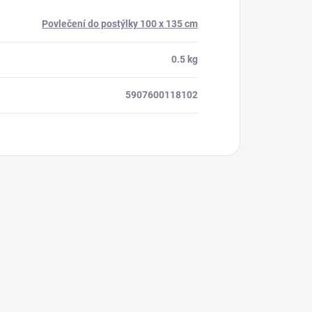
Povlečení do postýlky 100 x 135 cm
0.5 kg
5907600118102