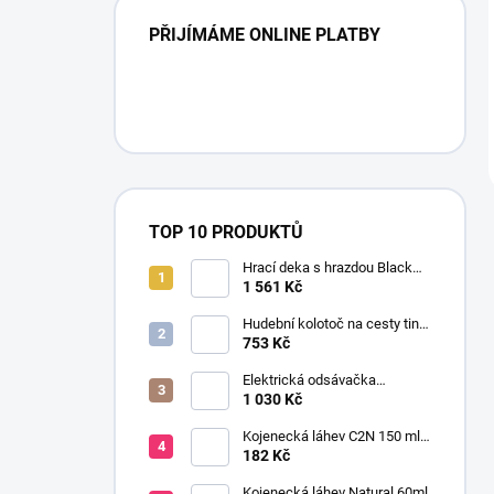
PŘIJÍMÁME ONLINE PLATBY
TOP 10 PRODUKTŮ
Hrací deka s hrazdou Black
and White Gymini Magické
1 561 Kč
příběhy
Hudební kolotoč na cesty tiny
Meadow Days
753 Kč
Elektrická odsávačka
mateřského mléka EasyStart
1 030 Kč
Kojenecká láhev C2N 150 ml
se savičkou s pomalým
182 Kč
průtokem
Kojenecká láhev Natural 60ml