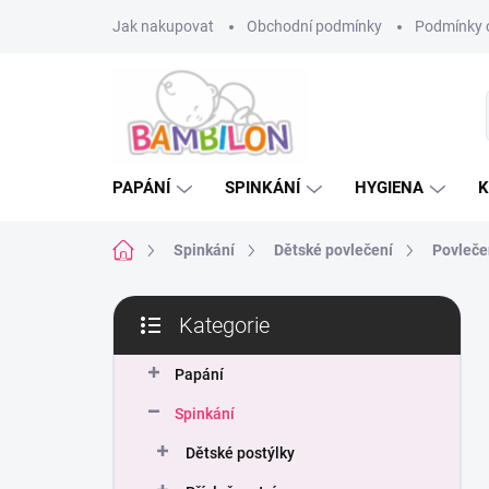
Přejít
Jak nakupovat
Obchodní podmínky
Podmínky 
na
obsah
PAPÁNÍ
SPINKÁNÍ
HYGIENA
K
Domů
Spinkání
Dětské povlečení
Povleče
P
Kategorie
o
Přeskočit
s
kategorie
t
Papání
r
Spinkání
a
n
Dětské postýlky
n