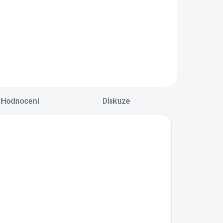
120x60cm bílá
se šuplíkem
2 862 Kč
4 970 Kč
béžová
Do košíku
Do košíku
Hodnocení
Diskuze