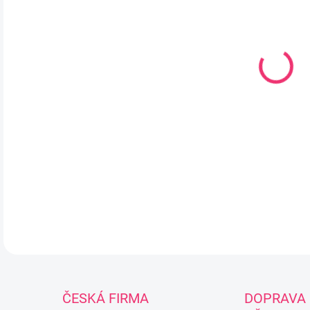
Sada
roz
peři
roz
zip
POZ
JE 
DETA
ČESKÁ FIRMA
DOPRAVA 