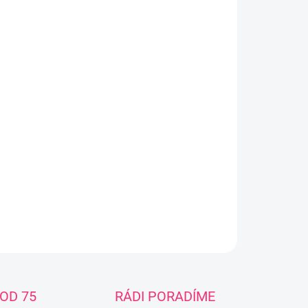
−
+
Přidat do košíku
 obsahuje: v modré barvě !!! povlečení na polštář o
měrech 60x40 cm u polštáře je snímatelný potah , u
ny nikoli s výplní povlečení na přikrývku o
měrech 135x100 cm povlečení s porstěradlem na
s - SPINOBET Materiál: 100 % bavlna s výšivkou
OR FOTO JE POUZE ILUSTRATIVNÍ - POVLEČENÍ
V MODRÉ BARVĚ
ILNÍ INFORMACE
ZEPTAT SE
OD 75
RÁDI PORADÍME