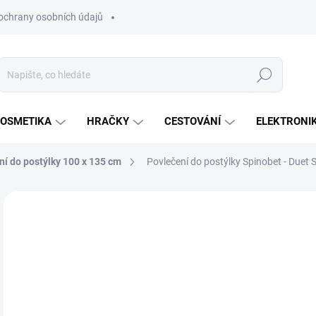
ochrany osobních údajů
Hledat
OSMETIKA
HRAČKY
CESTOVÁNÍ
ELEKTRONI
ní do postýlky 100 x 135 cm
Povlečení do postýlky Spinobet - Duet 
Neohodnoceno
Podrobnosti hodnocení
ZNAČKA:
GLÜCK
5
Měr
SK
cena
MŮŽ
DO:
12.