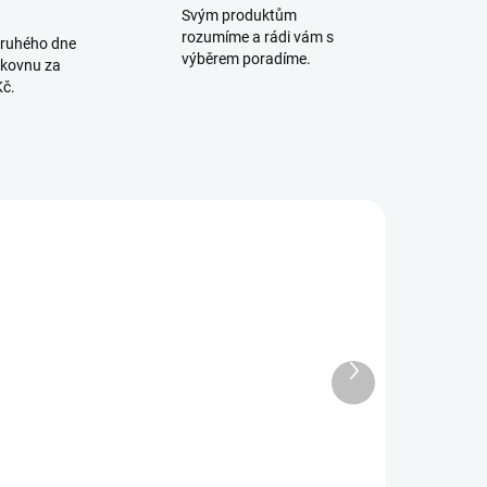
Svým produktům
rozumíme a rádi vám s
druhého dne
výběrem poradíme.
lkovnu za
Kč.
5909723
5912100
SKLADEM U
SKLADEM U
Další
DODAVATELE
DODAVATELE
produkt
Dětská
Dětská
ostýlka
postýlka
mélie II
120x60 cm IVE