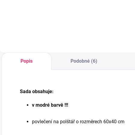
CLASICO bílá
120x60 cm se
2 151 Kč
3 842 Kč
stahovací
bočnicí bílo
Do košíku
Do košíku
čokoládová
Popis
Podobné (6)
Sada obsahuje:
v modré barvě !!!
povlečení na polštář o rozměrech 60x40 cm