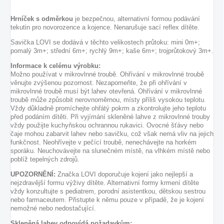
Hrníček s odměrkou
je bezpečnou, alternativní formou podávání
tekutin pro novorozence a kojence. Nenarušuje sací reflex dítěte.
Savička LOVI se dodává v těchto velikostech průtoku: mini 0m+;
pomalý 3m+; střední 6m+; rychlý 9m+; kaše 6m+; trojprůtokový 3m+.
Informace k celému výrobku:
Možno používat v mikrovlnné troubě. Ohřívání v mikrovlnné troubě
věnujte zvýšenou pozornost. Nezapomeňte, že při ohřívání v
mikrovlnné troubě musí být lahev otevřená. Ohřívání v mikrovlnné
troubě může způsobit nerovnoměrnou, místy příliš vysokou teplotu.
Vždy důkladně promíchejte ohřátý pokrm a zkontrolujte jeho teplotu
před podáním dítěti. Při vyjímání skleněné lahve z mikrovlnné trouby
vždy použijte kuchyňskou ochrannou rukavici. Ovocné šťávy nebo
čaje mohou zabarvit lahev nebo savičku, což však nemá vliv na jejich
funkčnost. Neohřívejte v pečící troubě, nenechávejte na horkém
sporáku. Neuchovávejte na slunečném místě, na vlhkém místě nebo
poblíž tepelných zdrojů.
UPOZORNĚNÍ:
Značka LOVI doporučuje kojení jako nejlepší a
nejzdravější formu výživy dítěte. Alternativní formy krmení dítěte
vždy konzultujte s pediatrem, porodní asistentkou, dětskou sestrou
nebo farmaceutem. Přistupte k němu pouze v případě, že je kojení
nemožné nebo nedostačující.
Skleněná lahev odpovídá požadavkům: