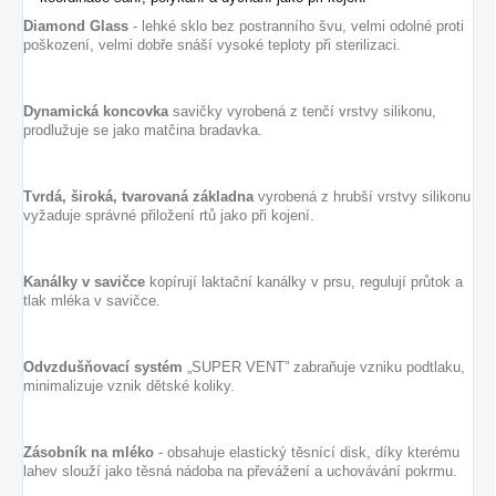
Diamond Glass
- lehké sklo bez postranního švu, velmi odolné proti
poškození, velmi dobře snáší vysoké teploty při sterilizaci.
Dynamická koncovka
savičky vyrobená z tenčí vrstvy silikonu,
prodlužuje se jako matčina bradavka.
Tvrdá, široká, tvarovaná základna
vyrobená z hrubší vrstvy silikonu
vyžaduje správné přiložení rtů jako při kojení.
Kanálky v savičce
kopírují laktační kanálky v prsu, regulují průtok a
tlak mléka v savičce.
Odvzdušňovací systém
„SUPER VENT” zabraňuje vzniku podtlaku,
minimalizuje vznik dětské koliky.
Zásobník na mléko
- obsahuje elastický těsnící disk, díky kterému
lahev slouží jako těsná nádoba na převážení a uchovávání pokrmu.