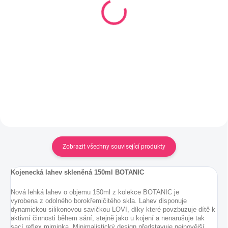
Kartáč na čištění láhví a
Sada kartáčů na čištění
saviček s přísavkou
lahví a saviček s
výměnnou rukojetí
69 Kč
zelená
82 Kč
Do košíku
Do košíku
Zobrazit všechny související produkty
Kojenecká lahev skleněná 150ml BOTANIC
Nová lehká lahev o objemu 150ml z kolekce BOTANIC je
vyrobena z odolného borokřemičitého skla. Lahev disponuje
dynamickou silikonovou savičkou LOVI, díky které povzbuzuje dítě k
aktivní činnosti během sání, stejně jako u kojení a nenarušuje tak
sací reflex miminka. Minimalistický design představuje nejnovější