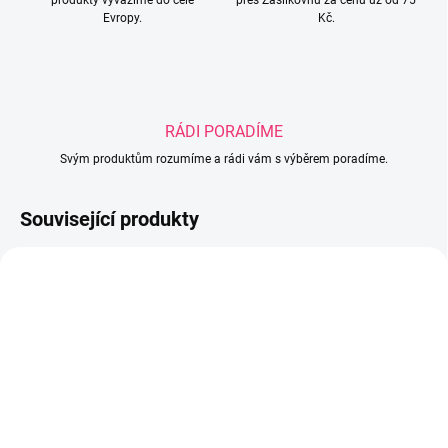
produkty vyvážíme do celé
přes Zásilkovnu za cenu už od 75
Evropy.
Kč.
RÁDI PORADÍME
Svým produktům rozumíme a rádi vám s výběrem poradíme.
Související produkty
SKLADEM
SKLADEM
(1 KS)
(2 KS)