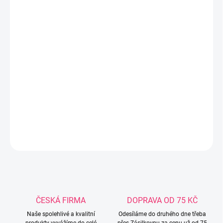
−
+
Přidat do košíku
Kojenecká lahev skleněná 150ml BOTANIC Nová lehká lahev o
objemu 150ml z kolekce BOTANIC je vyrobena z odolného
borokřemičitého skla. Lahev disponuje dynamickou silikonovou
savičkou LOVI, díky které povzbuzuje dítě k aktivní činnosti během
sání, stejně jako u kojení a nenarušuje tak sací reflex miminka.
DETAILNÍ INFORMACE
ZEPTAT SE
ČESKÁ FIRMA
DOPRAVA OD 75 KČ
Naše spolehlivé a kvalitní
Odesíláme do druhého dne třeba