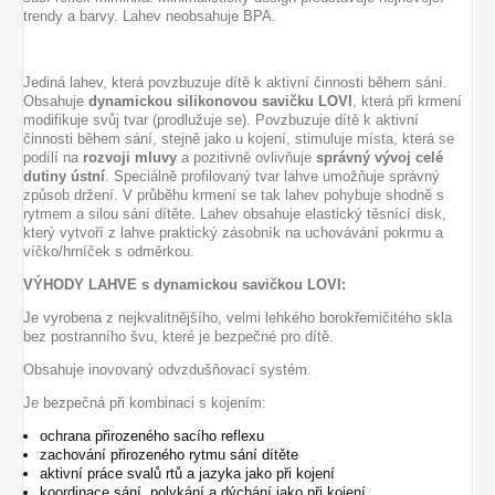
trendy a barvy. Lahev neobsahuje BPA.
Jediná lahev, která povzbuzuje dítě k aktivní činnosti během sání.
Obsahuje
dynamickou silikonovou savičku LOVI
, která při krmení
modifikuje svůj tvar (prodlužuje se). Povzbuzuje dítě k aktivní
činnosti během sání, stejně jako u kojení, stimuluje místa, která se
podílí na
rozvoji mluvy
a pozitivně ovlivňuje
správný vývoj celé
dutiny ústní
. Speciálně profilovaný tvar lahve umožňuje správný
způsob držení. V průběhu krmení se tak lahev pohybuje shodně s
rytmem a silou sání dítěte. Lahev obsahuje elastický těsnící disk,
který vytvoří z lahve praktický zásobník na uchovávání pokrmu a
víčko/hrníček s odměrkou.
VÝHODY LAHVE s dynamickou savičkou LOVI:
Je vyrobena z nejkvalitnějšího, velmi lehkého borokřemičitého skla
bez postranního švu, které je bezpečné pro dítě.
Obsahuje inovovaný odvzdušňovací systém.
Je bezpečná při kombinaci s kojením:
ochrana přirozeného sacího reflexu
zachování přirozeného rytmu sání dítěte
aktivní práce svalů rtů a jazyka jako při kojení
koordinace sání, polykání a dýchání jako při kojení