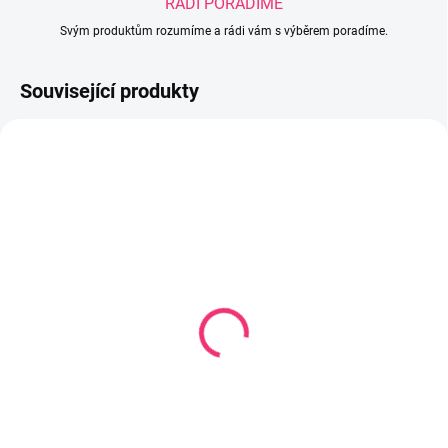
RÁDI PORADÍME
Svým produktům rozumíme a rádi vám s výběrem poradíme.
Související produkty
SKLADEM
SKLADEM U DODAVATELE
(2 KS)
Dětský talíř krab mátový
Plastový talíř CUTE
297 Kč
ANIMALS
81 Kč
Do košíku
Do košíku