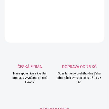
s potravinami,EN 14350 - 1 Výrobky pro péči o dítě - Vybavení pro
pití - Část 1: Všeobecné a mechanické požadavky a zkoušky,EN
14350 – 2 Výrobky pro péči o dítě - Vybavení pro pití - Část 2:
Chemické požadavky a zkoušky.
DETAILNÍ INFORMACE
ZEPTAT SE
ČESKÁ FIRMA
DOPRAVA OD 75 KČ
Naše spolehlivé a kvalitní
Odesíláme do druhého dne třeba
produkty vyvážíme do celé
přes Zásilkovnu za cenu už od 75
Evropy.
Kč.