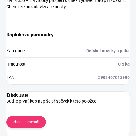
EN 14350 – 2 Výrobky pro péči o dítě - Vybavení pro pití - Část 2:
Chemické požadavky a zkoušky.
Doplňkové parametry
Kategorie
:
Dětské hrnečky a pítka
Hmotnost
:
0.5 kg
EAN
:
5903407015996
Diskuze
Buďte první, kdo napíše příspěvek k této položce.
Přidat komentář