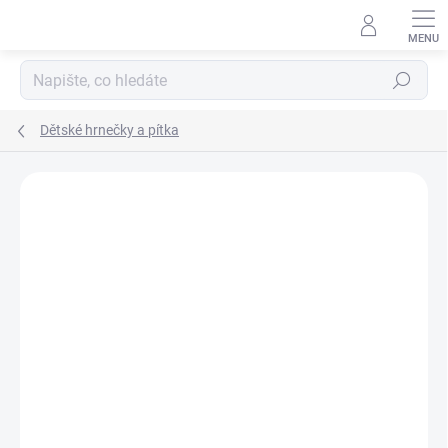
Přejít
na
obsah
Hledat
Dětské hrnečky a pítka
Podrobnosti hodnocení
Neohodnoceno
ZNAČKA:
LOVI