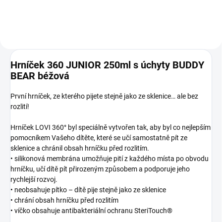
Hrníček 360 JUNIOR 250ml s úchyty BUDDY
BEAR béžová
První hrníček, ze kterého pijete stejně jako ze sklenice… ale bez
rozlití!
Hrníček LOVI 360° byl speciálně vytvořen tak, aby byl co nejlepším
pomocníkem Vašeho dítěte, které se učí samostatně pít ze
sklenice a chránil obsah hrníčku před rozlitím.
• silikonová membrána umožňuje pití z každého místa po obvodu
hrníčku, učí dítě pít přirozeným způsobem a podporuje jeho
rychlejší rozvoj.
• neobsahuje pítko – dítě pije stejně jako ze sklenice
• chrání obsah hrníčku před rozlitím
• víčko obsahuje antibakteriální ochranu SteriTouch®