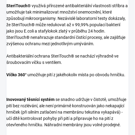
SteriTouch®
využívá přírozené antibakteriální vlastnosti stříbra a
umožňuje tak minimalizovat množství onemocnění, které
způsobují mikroorganismy. Nezávislé laboratorní testy dokázaly,
že SteriTouch® může redukovat až v 99,99% populací bakterií
jako jsou E.coli a stafylokok zlatý v průběhu 24 hodin.
SteriTouch® nenahrazuje standardní čistící procesy, ale zajišťuje
zvýšenou ochranu mezi jednotlivým umýváním.
Antibakteriální ochrana SteriTouch® se nachází výhradně ve
šroubovacím víčku s ventilem.
Víčko 360°
umožňuje pití z jakéhokoliv místa po obvodu hrníčku.
Inovovaný těsnící systém
se snadno udržuje v čistotě, umožňuje
pití bez rozlévání, ale není primárně konstruován jako nekapající
hrníček (při silním zatlačení na membránu tekutina vykapává) -
učí dítě kontrolovat pohyby při pití a připravuje ho na pití z
otevřeného hrníčku. Náhradní membrány jsou volně prodejné.