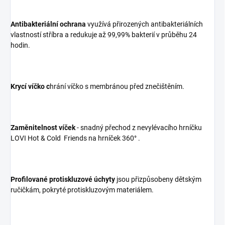
Antibakteriální ochrana
využívá přirozených antibakteriálních
vlastností stříbra a redukuje až 99,99% bakterií v průběhu 24
hodin.
Krycí víčko c
hrání víčko s membránou před znečištěním.
Zaměnitelnost víček
- snadný přechod z nevylévacího hrníčku
LOVI Hot & Cold Friends na hrníček 360° .
Profilované protiskluzové úchyty
jsou přizpůsobeny dětským
ručičkám, pokryté protiskluzovým materiálem.