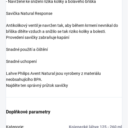
- Navržené ke snížení rizika koliky a bolavého bříška
Savička Natural Response
Antikolikový ventil je navržen tak, aby během krmení nevnikal do
bříška dítěte vzduch a snížilo se tak riziko koliky a bolesti.
Provedení savičky zabraňuje kapání
Snadné použití a čištění
Snadné uchopení
Lahve Philips Avent Natural jsou vyrobeny z materiálu
neobsahujícího BPA.
Najděte ten správný průtok savičky
Doplňkové parametry
Kategorie
:
Kojenecké láhve 125 - 260 ml