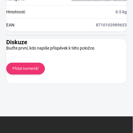
Hmotnost
:
0.5 kg
EAN
:
8710103989653
Diskuze
Buďte první, kdo napíše příspěvek k této položce.
Přidat komentář
Z
á
p