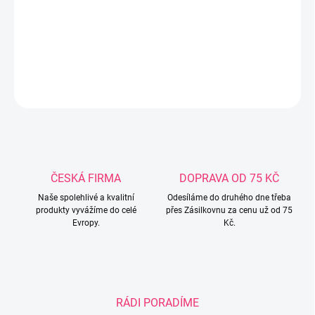
čištěníSnadné uchopeníLahve Philips Avent Natural jsou vyrobeny
z materiálu neobsahujícího BPA.Najděte ten správný průtok
savičky
DETAILNÍ INFORMACE
ZEPTAT SE
ČESKÁ FIRMA
DOPRAVA OD 75 KČ
Naše spolehlivé a kvalitní
Odesíláme do druhého dne třeba
produkty vyvážíme do celé
přes Zásilkovnu za cenu už od 75
Evropy.
Kč.
RÁDI PORADÍME