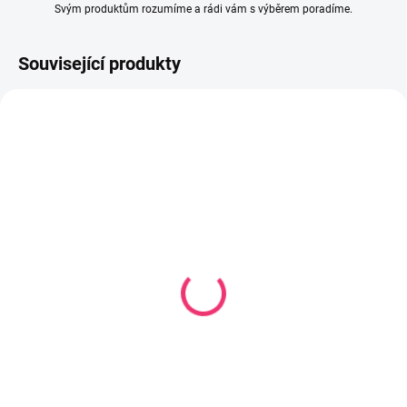
Svým produktům rozumíme a rádi vám s výběrem poradíme.
Související produkty
SKLADEM
SKLADEM
(1 KS)
(1 KS)
Savička Step Up3 silikon
Savička na širokou láhev
průtok na jídlo 6+
First Choice silikon 0-6 m
transparentní
vel.L
161 Kč
69 Kč
Do košíku
Do košíku