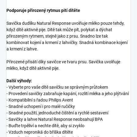
Podporuje přirozený rytmus pití dítěte
Savička dudlíku Natural Response uvolňuje mléko pouze tehdy,
když dítě aktivně pije. Dítě tak může pít, polykat a dýchat
přirozeným rytmem, stejně jako z prsu. Snadno lze tak
kombinovat kojení a krmení z lahvičky. Snadná kombinace kojení
a krmení z lahve.
Přirozené přisátí díky savičce ve tvaru prsu. Savička uvolňuje
mléko, když dítě aktivně pije.
Další výhody:
- Vyberte pro vaše dítě savičku se správným průtokem
- Provedení savičky zabraňuje kapání, rozlití mléka a jeho plýtvání
- Kompatibilní s řadou Philips Avent
- Snadné uchopení i pro malé ručičky
- Snadné použití, jednoduché čištění a rychlé sestavení
- Savičky a lahve Natural Response neobsahují BPA
- Buďte trpěliví a nechte dítě, aby si zvyklo
- Vzduch neproniká do bříška dítěte