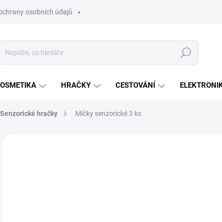
ochrany osobních údajů
Hledat
OSMETIKA
HRAČKY
CESTOVÁNÍ
ELEKTRONI
Senzorické hračky
Míčky senzorické 3 ks
Neohodnoceno
Podrobnosti hodnocení
ZNAČKA:
TULLO
98
Měr
SK
cena
MŮŽ
DO:
17.