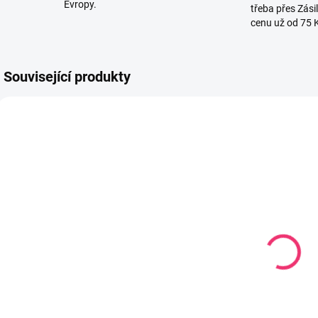
Evropy.
třeba přes Zási
cenu už od 75 
Související produkty
780906
791464
SKLADEM
SKLADEM
(1 KS)
(1 KS)
Káča zahrádka
Edukační
knížka měkká
h
551 Kč
zvířátka
červená
l
302 Kč
Do košíku