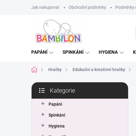
Přejít
Jak nakupovat
Obchodní podmínky
Podmínky 
na
obsah
PAPÁNÍ
SPINKÁNÍ
HYGIENA
K
Domů
Hračky
Edukační a kreativní hračky
P
Kategorie
o
Přeskočit
s
kategorie
t
Papání
r
Spinkání
a
n
Hygiena
n