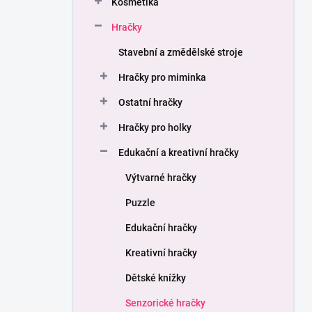
Kosmetika
í
p
Hračky
a
n
Stavební a změdělské stroje
e
Hračky pro miminka
l
Ostatní hračky
Hračky pro holky
Edukační a kreativní hračky
Výtvarné hračky
Puzzle
Edukační hračky
Kreativní hračky
Dětské knížky
Senzorické hračky