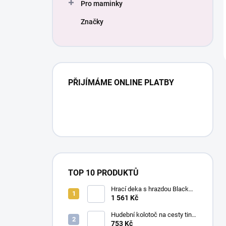
Pro maminky
Značky
PŘIJÍMÁME ONLINE PLATBY
TOP 10 PRODUKTŮ
Hrací deka s hrazdou Black
and White Gymini Magické
1 561 Kč
příběhy
Hudební kolotoč na cesty tiny
Meadow Days
753 Kč