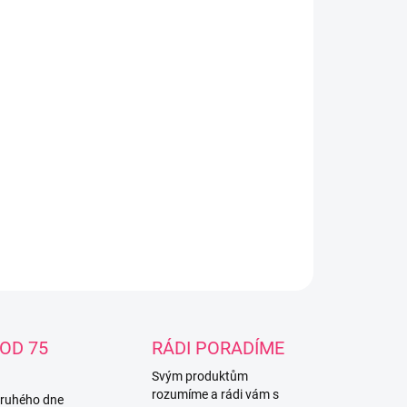
−
+
Přidat do košíku
ky senzorické 3 ks Sada tří měkkých smyslových
ků určených pro smyslové integrační cvičení a
vu. Každý míček má jinou velikost a strukturu, díky
é poskytuje jiný smyslový zážitek. Velikosti: 6 cm;
 cm a 7,5 cm
ILNÍ INFORMACE
ZEPTAT SE
OD 75
RÁDI PORADÍME
Svým produktům
rozumíme a rádi vám s
druhého dne