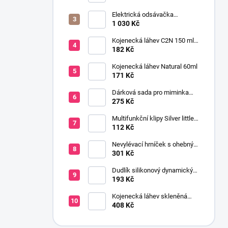
Elektrická odsávačka
mateřského mléka EasyStart
1 030 Kč
Kojenecká láhev C2N 150 ml
se savičkou s pomalým
182 Kč
průtokem
Kojenecká láhev Natural 60ml
171 Kč
Dárková sada pro miminka
baby gift růžová
275 Kč
Multifunkční klipy Silver little
stars 2 ks
112 Kč
Nevylévací hrníček s ohebným
brčkem 200 ml 9+ holka
301 Kč
Dudlík silikonový dynamický
SALT&PEPPER 0-3m 2ks
193 Kč
Kojenecká láhev skleněná
150 ml širokohrdlá OPTIONS
408 Kč
PLUS transparentní