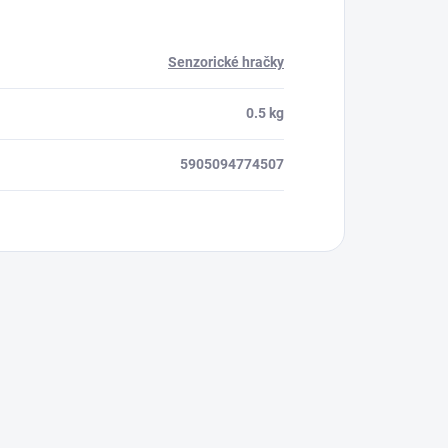
Senzorické hračky
0.5 kg
5905094774507