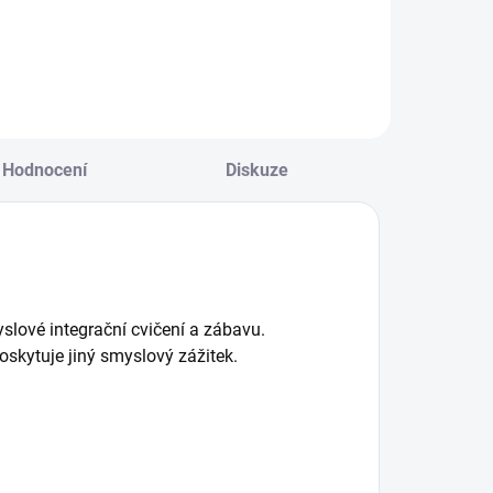
Do košíku
Do košíku
Hodnocení
Diskuze
lové integrační cvičení a zábavu.
poskytuje jiný smyslový zážitek.