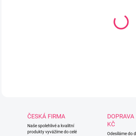
Míč
míč
zába
kter
6,5
DETA
ČESKÁ FIRMA
DOPRAVA 
KČ
Naše spolehlivé a kvalitní
produkty vyvážíme do celé
Odesíláme do 