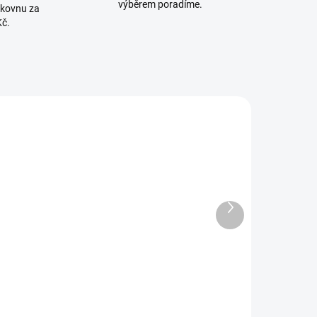
výběrem poradíme.
lkovnu za
Kč.
785947
778838
SKLADEM
SKLADEM U
Další
(1 KS)
DODAVATELE
produkt
Edukační
Kontrastní
račka stůl s
edukativní
prostorovým
knížka
abyrintem
SENSORY
1 470 Kč
345 Kč
TOYS