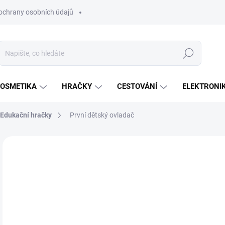
ochrany osobních údajů
Hledat
OSMETIKA
HRAČKY
CESTOVÁNÍ
ELEKTRONI
Edukační hračky
První dětský ovladač
Neohodnoceno
Podrobnosti hodnocení
ZNAČKA:
CHICCO
3
Měr
SK
cena
MŮŽ
DO:
12.