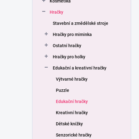
Kosmetika
í
p
Hračky
a
n
Stavební a změdělské stroje
e
Hračky pro miminka
l
Ostatní hračky
Hračky pro holky
Edukační a kreativní hračky
Výtvarné hračky
Puzzle
Edukační hračky
Kreativní hračky
Dětské knížky
Senzorické hračky