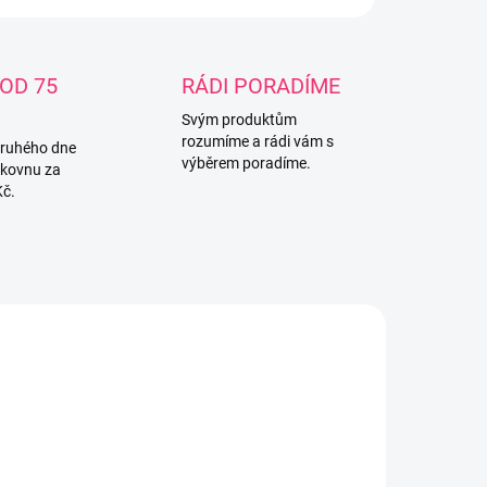
OD 75
RÁDI PORADÍME
Svým produktům
rozumíme a rádi vám s
druhého dne
výběrem poradíme.
lkovnu za
Kč.