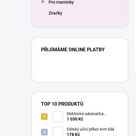
Pro maminky
Značky
PŘIJÍMÁME ONLINE PLATBY
TOP 10 PRODUKTŮ
Elektrická odsávačka
mateřského mléka EasyStart
1 030 Kč
Dětský učící příbor 6+m bílá
178 Kč