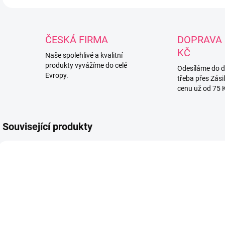
ČESKÁ FIRMA
DOPRAVA 
KČ
Naše spolehlivé a kvalitní
produkty vyvážíme do celé
Odesíláme do 
Evropy.
třeba přes Zási
cenu už od 75 
Související produkty
791035
791259
SKLADEM U
SKLADEM
DODAVATELE
(1 KS)