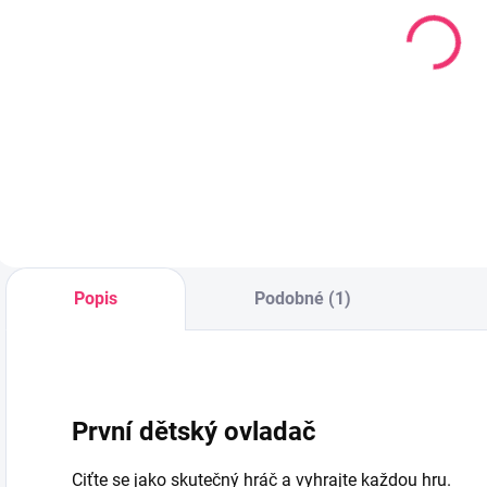
Dětské rumba
Dětský buben
koule Lev
Harry
209 Kč
544 Kč
Do košíku
Do košíku
Popis
Podobné (1)
První dětský ovladač
Ciťte se jako skutečný hráč a vyhrajte každou hru.