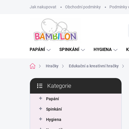
Přejít
Jak nakupovat
Obchodní podmínky
Podmínky 
na
obsah
PAPÁNÍ
SPINKÁNÍ
HYGIENA
K
Domů
Hračky
Edukační a kreativní hračky
P
Kategorie
o
Přeskočit
s
kategorie
t
Papání
r
Spinkání
a
n
Hygiena
n