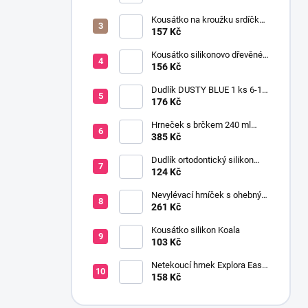
Kousátko na kroužku srdíčko
dřevo silikon 0+ žlutá
157 Kč
Kousátko silikonovo dřevěné
HEN
156 Kč
Dudlík DUSTY BLUE 1 ks 6-18
m
176 Kč
Hrneček s brčkem 240 ml
malina
385 Kč
Dudlík ortodontický silikon
PreVent velryba 0-6 m
124 Kč
Nevylévací hrníček s ohebným
brčkem 200 ml 9+ kluk
261 Kč
Kousátko silikon Koala
103 Kč
Netekoucí hrnek Explora Easy
Drink 6+ 230 ml růžový
158 Kč