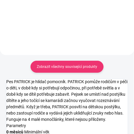
1 470 Kč
Do košíku
Do košíku
Zobrazit všechny související produkty
Pes PATRICK je hlídač pomocník. PATRICK pomůže rodičům v péči
o děti, v době kdy si potřebují odpočinou, při potřebě světla a v
době kdy se dítě potřebuje zabavit. Pejsek se umístí nad postýlku
dítěte a jeho točící se kamarádi začnou vyučovat rozeznávání
předmětů. Když je třeba, PATRICK posvítí na dětskou postýlku,
nebo zastoupí rodiče a vydává jejich uklidňující zvuky nebo hlas.
Funguje na 4 malé monočlánky, které nejsou přiloženy.
Parametry
0 měsíců
Minimální věk