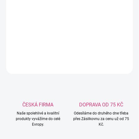
o děti, v době kdy si potřebují odpočinou, při potřebě světla a v
době kdy se dítě potřebuje zabavit. Pejsek se umístí nad postýlku
dítěte a jeho točící se kamarádi začnou vyučovat rozeznávání
předmětů. Když je třeba, PATRICK posvítí na dětskou postýlku,
nebo zastoupí rodiče a vydává jejich uklidňující zvuky nebo hlas.
Funguje na 4 malé monočlánky, které nejsou přiloženy. Parametry
0 měsíců Minimální věk
DETAILNÍ INFORMACE
ZEPTAT SE
ČESKÁ FIRMA
DOPRAVA OD 75 KČ
Naše spolehlivé a kvalitní
Odesíláme do druhého dne třeba
produkty vyvážíme do celé
přes Zásilkovnu za cenu už od 75
Evropy.
Kč.