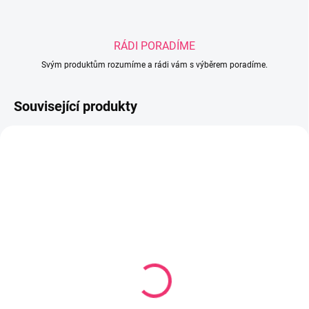
RÁDI PORADÍME
Svým produktům rozumíme a rádi vám s výběrem poradíme.
Související produkty
SKLADEM U DODAVATELE
SKLADEM
(1 KS)
Kontrastní edukativní
Edukační hračka stůl s
knížka SENSORY TOYS
prostorovým labyrintem
345 Kč