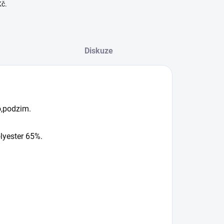
Kč.
Diskuze
o,podzim.
lyester 65%.