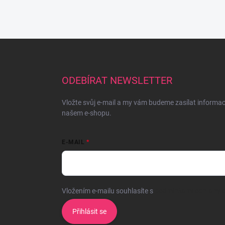
Z
á
p
a
ODEBÍRAT NEWSLETTER
t
í
Vložte svůj e-mail a my vám budeme zasílat informa
našem e-shopu.
E-MAIL
Vložením e-mailu souhlasíte s
podmínkami ochrany o
Přihlásit se