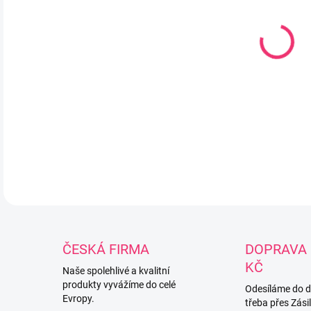
Dět
jar
35%,
dvo
DETA
ČESKÁ FIRMA
DOPRAVA 
KČ
Naše spolehlivé a kvalitní
produkty vyvážíme do celé
Odesíláme do 
Evropy.
třeba přes Zási