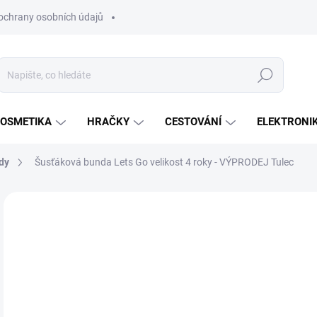
ochrany osobních údajů
Hledat
OSMETIKA
HRAČKY
CESTOVÁNÍ
ELEKTRONI
dy
Šusťáková bunda Lets Go velikost 4 roky - VÝPRODEJ Tulec
Neohodnoceno
Podrobnosti hodnocení
ZNAČKA:
TULEC 
2
Měr
SK
cena
MŮŽ
DO:
12.