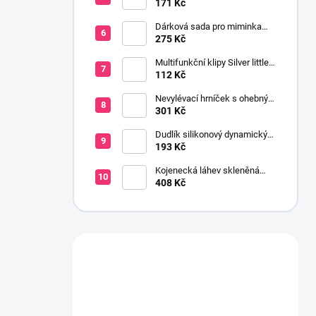
171 Kč
Dárková sada pro miminka
baby gift růžová
275 Kč
Multifunkční klipy Silver little
stars 2 ks
112 Kč
Nevylévací hrníček s ohebným
brčkem 200 ml 9+ holka
301 Kč
Dudlík silikonový dynamický
SALT&PEPPER 0-3m 2ks
193 Kč
Kojenecká láhev skleněná
150 ml širokohrdlá OPTIONS
408 Kč
PLUS transparentní
Máte otázku?
Obraťte se na nás.