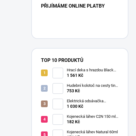
PŘIJÍMÁME ONLINE PLATBY
TOP 10 PRODUKTŮ
Hrací deka s hrazdou Black
and White Gymini Magické
1 561 Kč
příběhy
Hudební kolotoč na cesty tiny
Meadow Days
753 Kč
Elektrická odsávačka
mateřského mléka EasyStart
1 030 Kč
Kojenecká láhev C2N 150 ml
se savičkou s pomalým
182 Kč
průtokem
Kojenecká láhev Natural 60ml