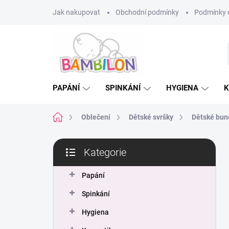
Přejít
Jak nakupovat
Obchodní podmínky
Podmínky 
na
obsah
PAPÁNÍ
SPINKÁNÍ
HYGIENA
K
Domů
Oblečení
Dětské svršky
Dětské bun
P
Kategorie
o
Přeskočit
s
kategorie
t
Papání
r
Spinkání
a
n
Hygiena
n