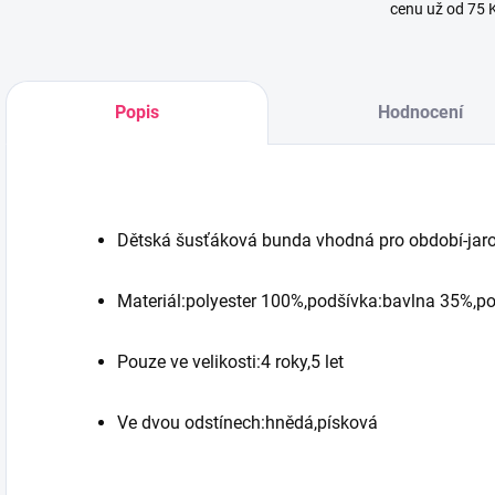
cenu už od 75 
Popis
Hodnocení
Dětská šusťáková bunda vhodná pro období-jar
Materiál:polyester 100%,podšívka:bavlna 35%,po
Pouze ve velikosti:4 roky,5 let
Ve dvou odstínech:hnědá,písková