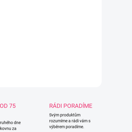
−
+
Přidat do košíku
ská šusťáková bunda vhodná pro období-
o,podzim. Materiál:polyester 100%,podšívka:bavlna
polyester 65%. Pouze ve velikosti:4 roky,5 let Ve
u odstínech:hnědá,písková
ILNÍ INFORMACE
ZEPTAT SE
OD 75
RÁDI PORADÍME
Svým produktům
rozumíme a rádi vám s
druhého dne
výběrem poradíme.
lkovnu za