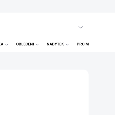
PRÁZDNÝ KOŠÍK
NÁKUPNÍ
KOŠÍK
KA
OBLEČENÍ
NÁBYTEK
PRO MAMINKY
TREND
10 Kč
ná
LADEM
(2 KS)
:
EME DORUČIT
8.2026