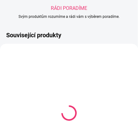
RÁDI PORADÍME
Svým produktům rozumíme a rádi vám s výběrem poradíme.
Související produkty
SKLADEM U DODAVATELE
SKLADEM U DODAVATELE
Plyšová hračka černobílá
Měkké edukační kostky
kravička
6 ks
195 Kč
165 Kč
Do košíku
Do košíku