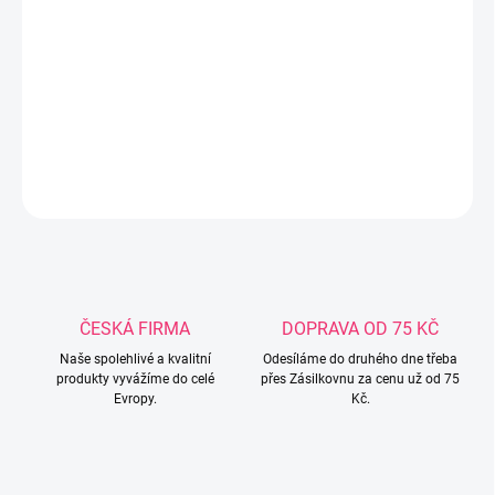
koule má jinou strukturu, díky čemuž poskytuje různé smyslové
dojmy. Senzorické koule Tullo doporučují fyzioterapeuti k masáži
miminek za účelem uvolnění svalového napětí. Jsou ideální pro
hraní ve vodě, šťastné tváře vás zvou ke společné koupeli. Určeno
pro děti od narození 0+
DETAILNÍ INFORMACE
ZEPTAT SE
ČESKÁ FIRMA
DOPRAVA OD 75 KČ
Naše spolehlivé a kvalitní
Odesíláme do druhého dne třeba
produkty vyvážíme do celé
přes Zásilkovnu za cenu už od 75
Evropy.
Kč.