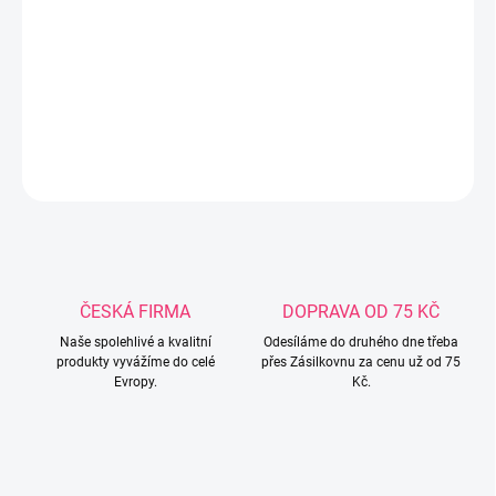
Souprava do kolébky z dutého vlákna - peřina s polštářem. Povrch
soupravy je z mikrovlákna. Rozměr polštářku je 40 x 35 cm.
Rozměr peřinky je 70 x 80 cm. Snadné praní v pračce na 40° C.
Česká výroba.
DETAILNÍ INFORMACE
ZEPTAT SE
ČESKÁ FIRMA
DOPRAVA OD 75 KČ
Naše spolehlivé a kvalitní
Odesíláme do druhého dne třeba
produkty vyvážíme do celé
přes Zásilkovnu za cenu už od 75
Evropy.
Kč.