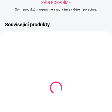
RÁDI PORADÍME
Svým produktům rozumíme a rádi vám s výběrem poradíme.
Související produkty
SKLADEM
SKLADEM
(1 KS)
(1 KS)
Povlečení Glück 4 díly -
Povlečení do postýlky 2
PIK
díly bavlna Jelínek šedá
135x100cm
1 960 Kč
296 Kč
Do košíku