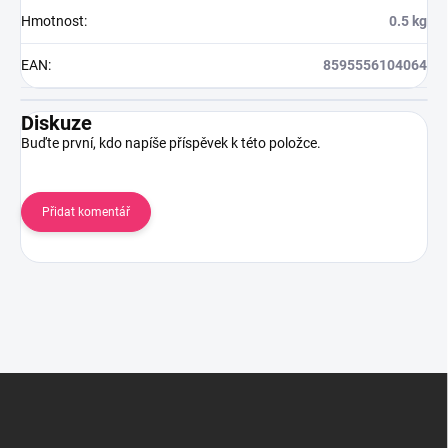
Hmotnost
:
0.5 kg
EAN
:
8595556104064
Diskuze
Buďte první, kdo napíše příspěvek k této položce.
Přidat komentář
Z
á
p