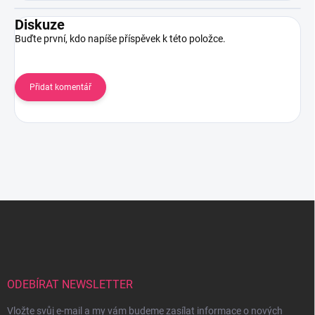
Diskuze
Buďte první, kdo napíše příspěvek k této položce.
Přidat komentář
Z
á
p
a
t
í
ODEBÍRAT NEWSLETTER
Vložte svůj e-mail a my vám budeme zasílat informace o nových