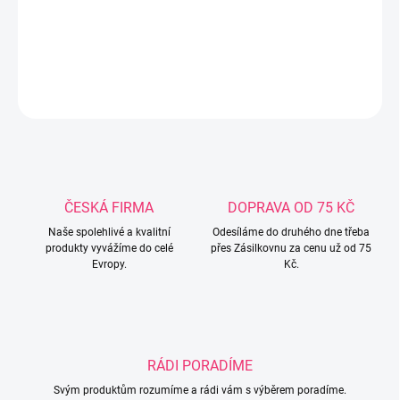
75x100cm Materiál: Mušelín - 100% bavlna, Výplň: silikonová
netkaná textilie
DETAILNÍ INFORMACE
ZEPTAT SE
ČESKÁ FIRMA
DOPRAVA OD 75 KČ
Naše spolehlivé a kvalitní
Odesíláme do druhého dne třeba
produkty vyvážíme do celé
přes Zásilkovnu za cenu už od 75
Evropy.
Kč.
RÁDI PORADÍME
Svým produktům rozumíme a rádi vám s výběrem poradíme.