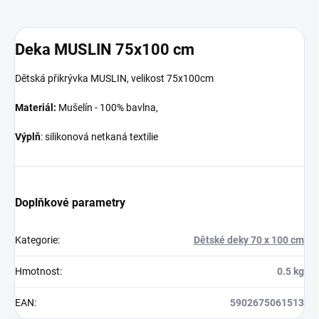
Deka MUSLIN 75x100 cm
Dětská přikrývka MUSLIN, velikost 75x100cm
Materiál:
Mušelín - 100% bavlna,
Výplň
: silikonová netkaná textilie
Doplňkové parametry
Kategorie
:
Dětské deky 70 x 100 cm
Hmotnost
:
0.5 kg
EAN
:
5902675061513