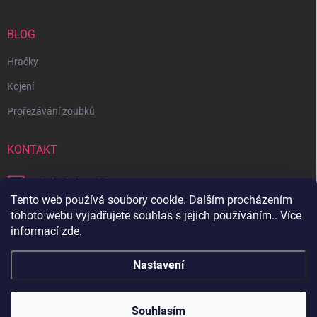
BLOG
Hračky
Kojení
Prořezávání zoubků
KONTAKT
obchod
@
bambilon.cz
Tento web používá soubory cookie. Dalším procházením
+420 728 355 665
tohoto webu vyjadřujete souhlas s jejich používáním.. Více
informací
zde
.
Sledujte nás na Facebooku
Nastavení
Copyright 2026
Bambilon
. Všechna práva vyhrazena.
Souhlasím