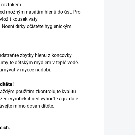
 roztokem.
řed možným nasátím hlenů do úst. Pro
ložit kousek vaty.
. Nosní dírky očištěte hygienickým
 Odstraňte zbytky hlenu z koncovky
y umyjte dětským mýdlem v teplé vodě.
 umývat v myčce nádobí.
dítěte!
aždým použitím zkontrolujte kvalitu
ení výrobek ihned vyhoďte a již dále
ávejte mimo dosah dítěte.
cích.