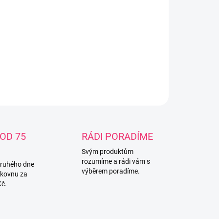
třebení nebo poškození výrobek ihned vyhoďte a již
 nepoužívejte. Upozornění! Výrobek není hračka.
ovávejte mimo dosah dítěte.Nosní odsávačka
ovídá požadavkům: Směrnice Rady 93/42/EHS o
votnických prostředcích.
ILNÍ INFORMACE
ZEPTAT SE
OD 75
RÁDI PORADÍME
Svým produktům
rozumíme a rádi vám s
druhého dne
výběrem poradíme.
lkovnu za
Kč.