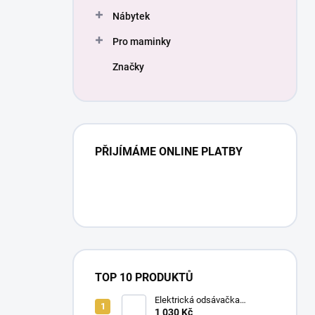
Nábytek
Pro maminky
Značky
PŘIJÍMÁME ONLINE PLATBY
TOP 10 PRODUKTŮ
Elektrická odsávačka
mateřského mléka EasyStart
1 030 Kč