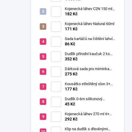
Kojenecká láhev C2N 150 ml
se savičkou s pomalým
182 Kč
průtokem
Kojenecká láhev Natural 60ml
171 Kč
Sada kartáčů na čištění lahví
a saviček s výměnnou rukojetí
86 Kč
šedá
Dudlík přírodní kaučuk 2 ks
BOHEME CLOUD & BLUSH 6+
352 Kč
Dárková sada pro miminka
baby gift růžová
275 Kč
Kousátko střeštěný slon 3+
silikon růžová
177 Kč
Dudlík 0-6m silikonový
anatomický NEWBORN BABY
45 Kč
růžová
Kojenecká láhev 270 ml 6+
širokohrdlá OPTIONS PLUS
292 Kč
zelená
Klip na dudlík s dřevěnými