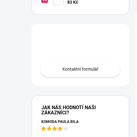
korálky růžová
83 Kč
Máte otázku?
Obraťte se na nás.
Kontaktní formulář
JAK NÁS HODNOTÍ NAŠI
ZÁKAZNÍCI?
KOMODA PAULA BÍLÁ