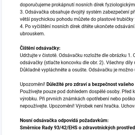
doporučujeme prokápnutí nosních dírek fyziologickým
3. Odsávačka obsahuje dvojitý systém zabezpečení p
větší psychickou pohodu můžete do plastové trubičky v
4. Po vyčištění nosních dírek dítěte ukončete odsávání
ubrouskem.
Čištění odsávačky:
Udržujte v čistotě. Odsávačku rozložte dle obrázku 1.
odsávačky (stlačte koncovku dle obr. 2). Všechny díl
Důkladně vypláchněte a osušte. Odsávačku je možno
Upozornění!
Důležité pro zdraví a bezpečnost vašeho 
Používejte pouze pod dohledem dospělé osoby. Před k
výrobku. Při prvních známkách opotřebení nebo poškoz
nepoužívejte. Upozornění! Výrobek není hračka. Uchov
Nosní odsávačka odpovídá požadavkům:
Směrnice Rady 93/42/EHS o zdravotnických prostřed