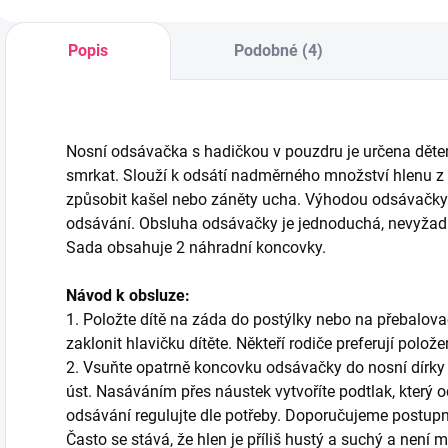
Popis
Podobné (4)
Nosní odsávačka s hadičkou v pouzdru je určena dětem
smrkat. Slouží k odsátí nadměrného množství hlenu z n
způsobit kašel nebo záněty ucha. Výhodou odsávačky je
odsávání. Obsluha odsávačky je jednoduchá, nevyžaduje
Sada obsahuje 2 náhradní koncovky.
Návod k obsluze:
1. Položte dítě na záda do postýlky nebo na přebalovací
zaklonit hlavičku dítěte. Někteří rodiče preferují položen
2. Vsuňte opatrně koncovku odsávačky do nosní dírky d
úst. Nasáváním přes náustek vytvoříte podtlak, který od
odsávání regulujte dle potřeby. Doporučujeme postupn
Často se stává, že hlen je příliš hustý a suchý a není