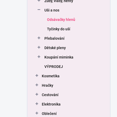
Zuby, vlasy, nehty
í
p
Uši a nos
a
n
Odsávačky hlenů
e
Tyčinky do uší
l
Přebalování
Dětské pleny
Koupání miminka
VÝPRODEJ
Kosmetika
Hračky
Cestování
Elektronika
Oblečení