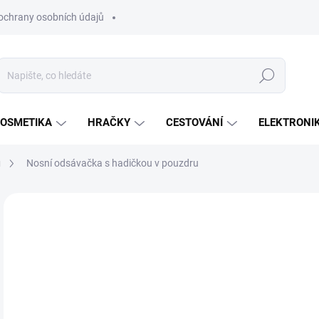
ochrany osobních údajů
Hledat
OSMETIKA
HRAČKY
CESTOVÁNÍ
ELEKTRONI
ů
Nosní odsávačka s hadičkou v pouzdru
Neohodnoceno
Podrobnosti hodnocení
ZNAČKA:
CANPOL 
1
Měr
SK
cena
MŮŽ
DO:
14.