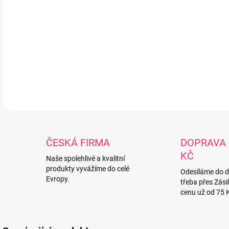
opo
dále
Uch
odp
zdra
DETA
ČESKÁ FIRMA
DOPRAVA 
KČ
Naše spolehlivé a kvalitní
produkty vyvážíme do celé
Odesíláme do 
Evropy.
třeba přes Zási
cenu už od 75 