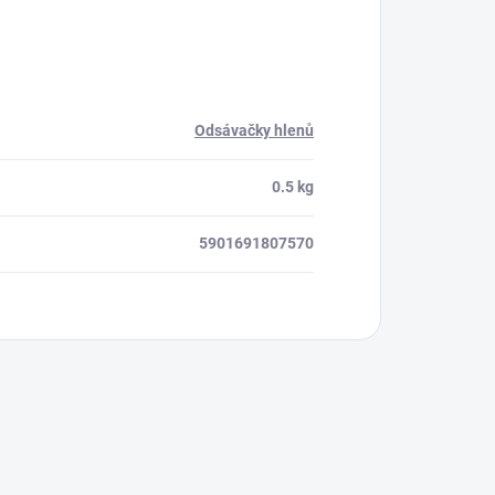
Odsávačky hlenů
0.5 kg
5901691807570