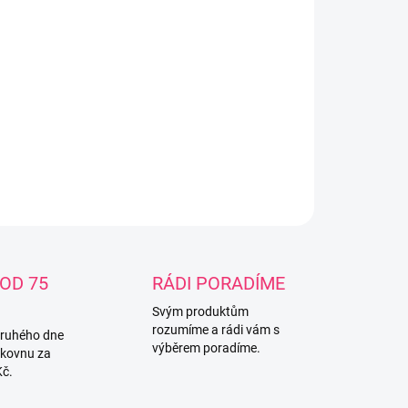
−
+
Přidat do košíku
rající nočník s motivem z pohádky Ledové
ovství Materiál : plast Rozměry : 27 x 29 x 23
ILNÍ INFORMACE
ZEPTAT SE
OD 75
RÁDI PORADÍME
Svým produktům
rozumíme a rádi vám s
druhého dne
výběrem poradíme.
lkovnu za
Kč.