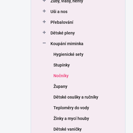
Zuby, vlasy, nehty
í
p
Uši a nos
a
n
Přebalování
e
Dětské pleny
l
Koupání miminka
Hygienické sety
Stupínky
Nočníky
Župany
Dětské osušky a ručníky
Teploměry do vody
Žínky a mycí houby
Dětské vaničky