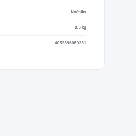
Nočníky
0.5 kg
4052396059281