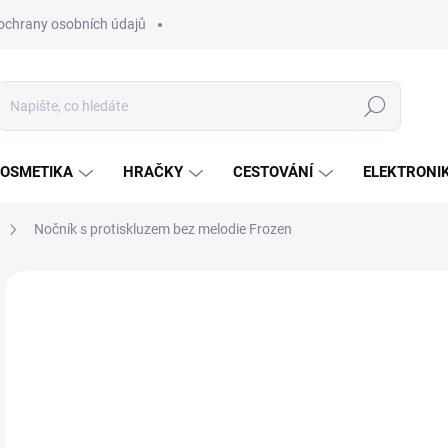
ochrany osobních údajů
Hledat
OSMETIKA
HRAČKY
CESTOVÁNÍ
ELEKTRONI
Nočník s protiskluzem bez melodie Frozen
Neohodnoceno
Podrobnosti hodnocení
ZNAČKA:
KEEEPE
1
Měr
SK
cena
MŮŽ
DO:
17.