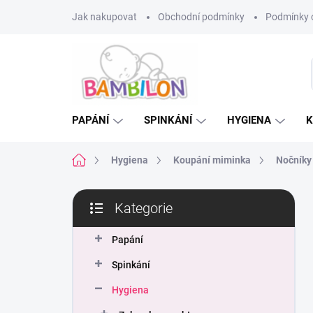
Přejít
Jak nakupovat
Obchodní podmínky
Podmínky 
na
obsah
PAPÁNÍ
SPINKÁNÍ
HYGIENA
K
Domů
Hygiena
Koupání miminka
Nočníky
P
Kategorie
o
Přeskočit
s
kategorie
t
Papání
r
Spinkání
a
n
Hygiena
n