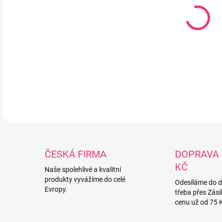
Neh
král
DETA
ČESKÁ FIRMA
DOPRAVA 
KČ
Naše spolehlivé a kvalitní
produkty vyvážíme do celé
Odesíláme do 
Evropy.
třeba přes Zási
cenu už od 75 