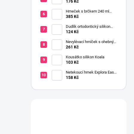
m
176 Kč
Hrneček s brčkem 240 ml
malina
385 Kč
Dudlík ortodontický silikon
PreVent velryba 0-6 m
124 Kč
Nevylévací hrníček s ohebným
brčkem 200 ml 9+ kluk
261 Kč
Kousátko silikon Koala
103 Kč
Netekoucí hrnek Explora Easy
Drink 6+ 230 ml růžový
158 Kč
Máte otázku?
Obraťte se na nás.