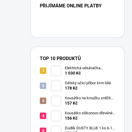
PŘIJÍMÁME ONLINE PLATBY
TOP 10 PRODUKTŮ
Elektrická odsávačka
mateřského mléka EasyStart
1 030 Kč
Dětský učící příbor 6+m bílá
178 Kč
Kousátko na kroužku srdíčko
dřevo silikon 0+ žlutá
157 Kč
Kousátko silikonovo dřevěné
HEN
156 Kč
Dudlík DUSTY BLUE 1 ks 6-18