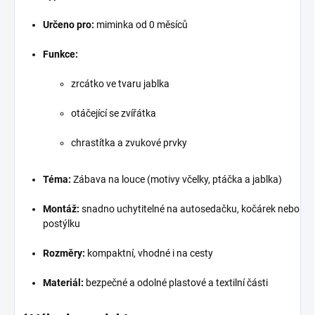
Určeno pro:
miminka od 0 měsíců
Funkce:
zrcátko ve tvaru jablka
otáčející se zvířátka
chrastítka a zvukové prvky
Téma:
Zábava na louce (motivy včelky, ptáčka a jablka)
Montáž:
snadno uchytitelné na autosedačku, kočárek nebo
postýlku
Rozměry:
kompaktní, vhodné i na cesty
Materiál:
bezpečné a odolné plastové a textilní části