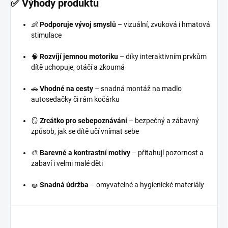
✅ Výhody produktu
👶
Podporuje vývoj smyslů
– vizuální, zvuková i hmatová
stimulace
🧠
Rozvíjí jemnou motoriku
– díky interaktivním prvkům
dítě uchopuje, otáčí a zkoumá
🚗
Vhodné na cesty
– snadná montáž na madlo
autosedačky či rám kočárku
🪞
Zrcátko pro sebepoznávání
– bezpečný a zábavný
způsob, jak se dítě učí vnímat sebe
🎨
Barevné a kontrastní motivy
– přitahují pozornost a
zabaví i velmi malé děti
🧽
Snadná údržba
– omyvatelné a hygienické materiály