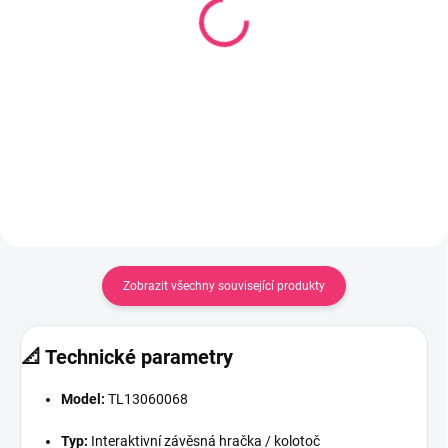
Edukační hračka
Sada edukačních hraček
dřevěné kostky 3
OSTRICH McKNOX
180 Kč
FAMILY hnědá
374 Kč
Do košíku
Do košíku
Zobrazit všechny související produkty
📐 Technické parametry
Model:
TL13060068
Typ:
Interaktivní závěsná hračka / kolotoč