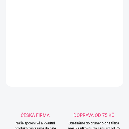
14.8.2026
−
+
Přidat do košíku
Interaktivní kolotoč TINY LOVE „Zábava na louce“ podporuje
smyslový vývoj dítěte již od narození. Díky pohyblivým prvkům,
zvukům a bezpečnému zrcátku stimuluje zrak, sluch i motoriku.
Ideální na cesty i domácí použití.
DETAILNÍ INFORMACE
ZEPTAT SE
ČESKÁ FIRMA
DOPRAVA OD 75 KČ
Naše spolehlivé a kvalitní
Odesíláme do druhého dne třeba
produkty vyvážíme do celé
přes Zásilkovnu za cenu už od 75