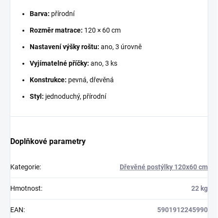
Barva:
přírodní
Rozměr matrace:
120 × 60 cm
Nastavení výšky roštu:
ano, 3 úrovně
Vyjímatelné příčky:
ano, 3 ks
Konstrukce:
pevná, dřevěná
Styl:
jednoduchý, přírodní
Doplňkové parametry
Kategorie
:
Dřevěné postýlky 120x60 cm
Hmotnost
:
22 kg
EAN
:
5901912245990