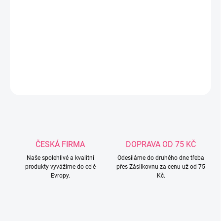
borovicového dřeva. Nabízí pevnou konstrukci, 3 vyjímatelné
příčky a 3 úrovně nastavení výšky roštu, díky čemuž se snadno
přizpůsobí potřebám rostoucího dítěte. Jednoduchý přírodní
design se hodí do každého dětského pokoje.
DETAILNÍ INFORMACE
ZEPTAT SE
ČESKÁ FIRMA
DOPRAVA OD 75 KČ
Naše spolehlivé a kvalitní
Odesíláme do druhého dne třeba
produkty vyvážíme do celé
přes Zásilkovnu za cenu už od 75
Evropy.
Kč.