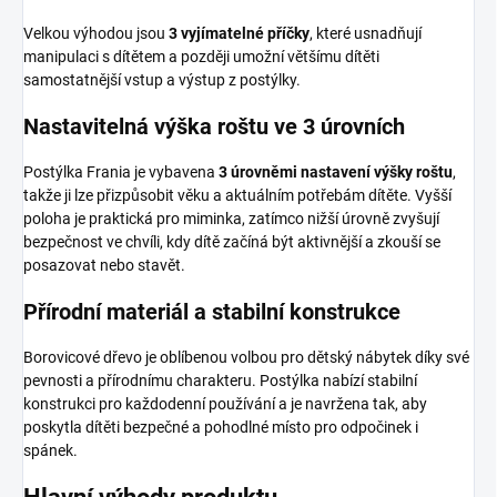
Velkou výhodou jsou
3 vyjímatelné příčky
, které usnadňují
manipulaci s dítětem a později umožní většímu dítěti
samostatnější vstup a výstup z postýlky.
Nastavitelná výška roštu ve 3 úrovních
Postýlka Frania je vybavena
3 úrovněmi nastavení výšky roštu
,
takže ji lze přizpůsobit věku a aktuálním potřebám dítěte. Vyšší
poloha je praktická pro miminka, zatímco nižší úrovně zvyšují
bezpečnost ve chvíli, kdy dítě začíná být aktivnější a zkouší se
posazovat nebo stavět.
Přírodní materiál a stabilní konstrukce
Borovicové dřevo je oblíbenou volbou pro dětský nábytek díky své
pevnosti a přírodnímu charakteru. Postýlka nabízí stabilní
konstrukci pro každodenní používání a je navržena tak, aby
poskytla dítěti bezpečné a pohodlné místo pro odpočinek i
spánek.