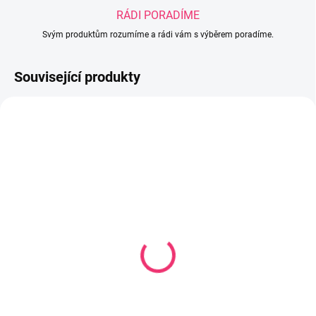
RÁDI PORADÍME
Svým produktům rozumíme a rádi vám s výběrem poradíme.
Související produkty
SKLADEM U DODAVATELE
SKLADEM
(2 KS)
Dětská matrace Bamboo
Matrace latex molitan
120x60x10 cm
kokos 120x60cm
1 606 Kč
prestige line
1 542 Kč
Do košíku