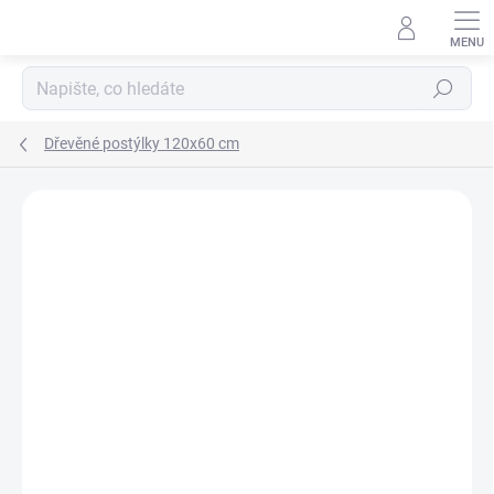
Přejít
na
obsah
Hledat
Dřevěné postýlky 120x60 cm
Podrobnosti hodnocení
Neohodnoceno
ZNAČKA:
KLUPS