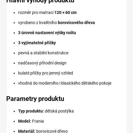
Hlavní výhody produktu
rozměr pro matraci
120 × 60 cm
vyrobeno z kvalitního
borovicového dřeva
3 úrovně nastavení výšky roštu
3 vyjímatelné příčky
pevná a stabilní konstrukce
nadčasový přírodní design
kulaté příčky pro jemný vzhled
vhodná do moderního i klasického dětského pokoje
Parametry produktu
Typ produktu:
dětská postýlka
Model:
Frania
Materiál:
borovicové dřevo