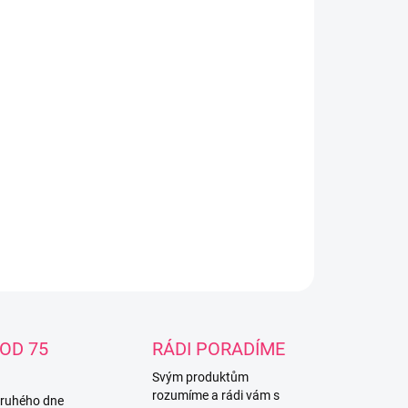
dné uchopeníTato ergonomická lahev se snadno
 v libovolném úhlu a během krmení zajišťuje
imální pohodlí. Bude se snadno držet vám i malým
ičkám vašeho miminka. Snadné použití a
ěníŠiroké hrdlo lahve zajišťuje snadné plnění i
ání. Lahev má jen několik částí, proto se snadno a
le sestavuje, a ventil AirFree je jednodílný. Bez
Lahve Philips Avent Natural jsou vyrobeny z
eriálu neobsahujícího BPA.
ILNÍ INFORMACE
ZEPTAT SE
OD 75
RÁDI PORADÍME
Svým produktům
rozumíme a rádi vám s
druhého dne