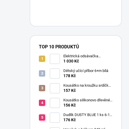
TOP 10 PRODUKTŮ
Elektrická odsávačka
mateřského mléka EasyStart
1 030 Kč
Dětský učící příbor 6+m bílá
178 Kč
Kousátko na kroužku srdíčko
dřevo silikon 0+ žlutá
157 Kč
Kousátko silikonovo dřevěné
HEN
156 Kč
Dudlík DUSTY BLUE 1 ks 6-18
m
176 Kč