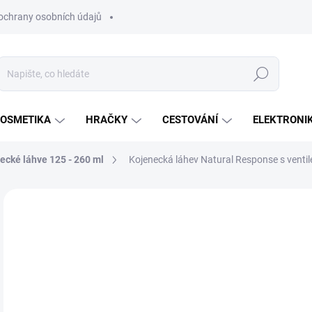
ochrany osobních údajů
Hledat
OSMETIKA
HRAČKY
CESTOVÁNÍ
ELEKTRONI
ecké láhve 125 - 260 ml
Kojenecká láhev Natural Response s venti
Neohodnoceno
Podrobnosti hodnocení
ZNAČKA:
PHILIPS
2
Měr
SK
cena
MŮŽ
DO:
17.