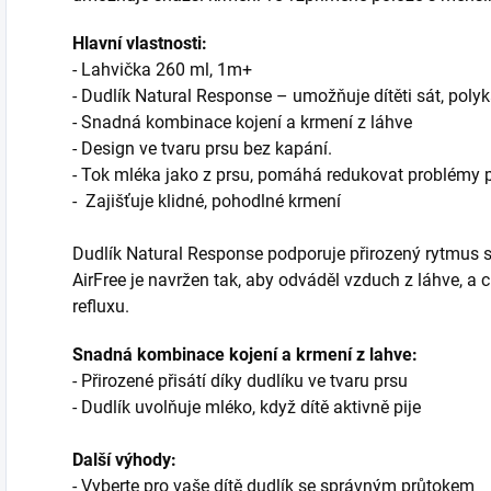
Hlavní vlastnosti:
- Lahvička 260 ml, 1m+
- Dudlík Natural Response – umožňuje dítěti sát, polyka
- Snadná kombinace kojení a krmení z láhve
- Design ve tvaru prsu bez kapání.
- Tok mléka jako z prsu, pomáhá redukovat problémy p
- Zajišťuje klidné, pohodlné krmení
Dudlík Natural Response podporuje přirozený rytmus sán
AirFree je navržen tak, aby odváděl vzduch z láhve, a ch
refluxu.
Snadná kombinace kojení a krmení z lahve:
- Přirozené přisátí díky dudlíku ve tvaru prsu
- Dudlík uvolňuje mléko, když dítě aktivně pije
Další výhody:
- Vyberte pro vaše dítě dudlík se správným průtokem