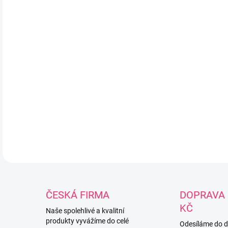
Sna
drží
max
ruč
čišt
umýv
rych
BPA
mat
DETA
ČESKÁ FIRMA
DOPRAVA 
KČ
Naše spolehlivé a kvalitní
produkty vyvážíme do celé
Odesíláme do 