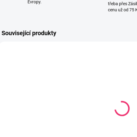
Evropy.
třeba přes Zási
cenu už od 75 
Související produkty
6832
767407
SKLADEM
SKLADEM
(4 KS)
(1 KS)
Savička silikon
Pítko měkké
S
- 1 otvor 2 ks
Natural 3+
s
transparentní
42 Kč
189 Kč
O
Do košíku