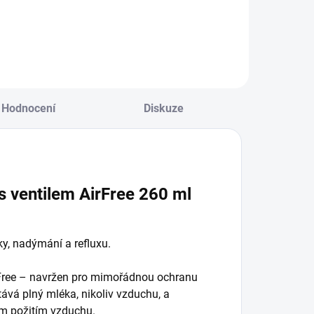
růtok 3+
Do košíku
Do košíku
Hodnocení
Diskuze
s ventilem AirFree 260 ml
ky, nadýmání a refluxu.
rFree – navržen pro mimořádnou ochranu
stává plný mléka, nikoliv vzduchu, a
m požitím vzduchu.