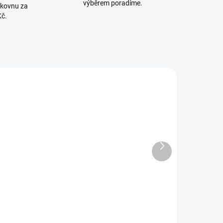
výběrem poradíme.
lkovnu za
Kč.
850053
5903706
SKLADEM
SKLADEM U
Další
(2 KS)
DODAVATELE
produkt
ilikonová
Savička
avička k
Natural
anatomickým
Response 2
lahvičkám
novorozenecký
54 Kč
176 Kč
KTstřední
průtok 0m+