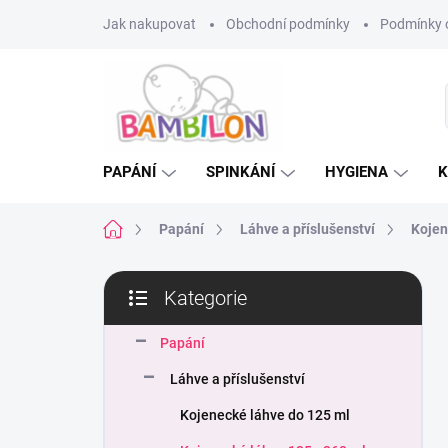
Přejít
Jak nakupovat
Obchodní podmínky
Podmínky 
na
obsah
PAPÁNÍ
SPINKÁNÍ
HYGIENA
K
Domů
Papání
Láhve a příslušenství
Kojen
P
Kategorie
o
Přeskočit
s
kategorie
t
Papání
r
Láhve a příslušenství
a
n
Kojenecké láhve do 125 ml
n