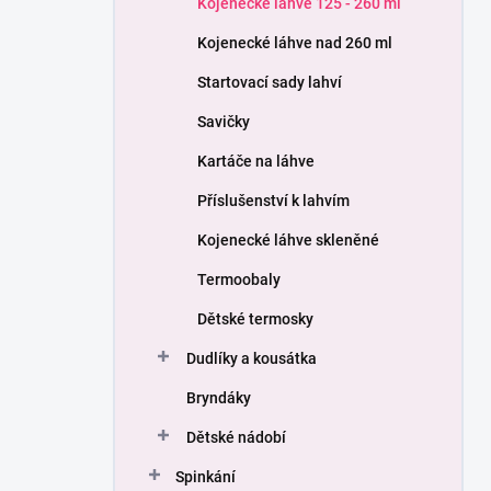
Kojenecké láhve 125 - 260 ml
í
p
Kojenecké láhve nad 260 ml
a
n
Startovací sady lahví
e
Savičky
l
Kartáče na láhve
Příslušenství k lahvím
Kojenecké láhve skleněné
Termoobaly
Dětské termosky
Dudlíky a kousátka
Bryndáky
Dětské nádobí
Spinkání