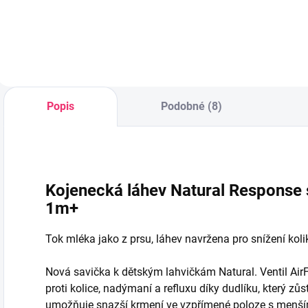
p
Do košíku
Popis
Podobné (8)
Kojenecká láhev Natural Response 
1m+
Tok mléka jako z prsu, láhev navržena pro snížení koli
Nová savička k dětským lahvičkám Natural. Ventil Ai
proti kolice, nadýmaní a refluxu díky dudlíku, který zů
umožňuje snazší krmení ve vzpřímené poloze s menší