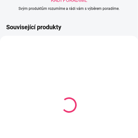
RÁDI PORADÍME
Svým produktům rozumíme a rádi vám s výběrem poradíme.
Související produkty
SKLADEM U DODAVATELE
SKLADEM U DODAVATELE
Dětská matrace Kokos
Matrace kokos Koala
NATURA baby
120x60 cm
120x60x11 cm
883 Kč
1 668 Kč
Do košíku
Do košíku