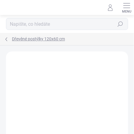
Přejít
na
obsah
Hledat
Dřevěné postýlky 120x60 cm
Podrobnosti hodnocení
Neohodnoceno
ZNAČKA:
KLUPS