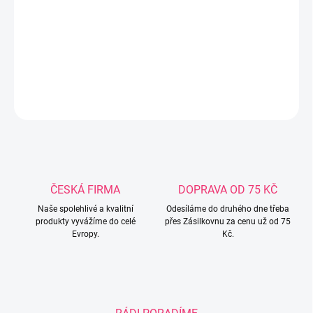
masivního borovicového a bukového dřeva, ECO desky a MDF.
Nastavitelný rošt a vyndávací příčky zajišťují pohodlí a
bezpečnost. Vyrobeno značkou Klups.
DETAILNÍ INFORMACE
ZEPTAT SE
ČESKÁ FIRMA
DOPRAVA OD 75 KČ
Naše spolehlivé a kvalitní
Odesíláme do druhého dne třeba
produkty vyvážíme do celé
přes Zásilkovnu za cenu už od 75
Evropy.
Kč.