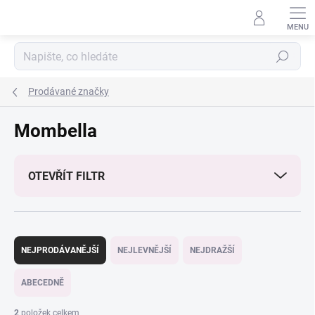
Přejít
na
obsah
Hledat
Prodávané značky
Mombella
OTEVŘÍT FILTR
Ř
a
NEJPRODÁVANĚJŠÍ
NEJLEVNĚJŠÍ
NEJDRAŽŠÍ
z
e
ABECEDNĚ
n
í
2
položek celkem