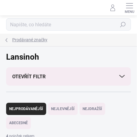
Přejít
na
obsah
Hledat
Prodávané značky
Lansinoh
OTEVŘÍT FILTR
Ř
a
NEJPRODÁVANĚJŠÍ
NEJLEVNĚJŠÍ
NEJDRAŽŠÍ
z
e
ABECEDNĚ
n
í
4
položek celkem