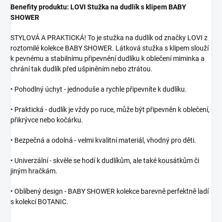
Benefity produktu: LOVI Stužka na dudlík s klipem BABY
SHOWER
STYLOVÁ A PRAKTICKÁ! To je stužka na dudlík od značky LOVI z
roztomilé kolekce BABY SHOWER. Látková stužka s klipem slouží
k pevnému a stabilnímu připevnění dudlíku k oblečení miminka a
chrání tak dudlík před ušpiněním nebo ztrátou.
• Pohodlný úchyt - jednoduše a rychle připevníte k dudlíku.
• Praktická - dudlík je vždy po ruce, může být připevněn k oblečení,
přikrývce nebo kočárku.
• Bezpečná a odolná - velmi kvalitní materiál, vhodný pro děti.
• Univerzální - skvěle se hodí k dudlíkům, ale také kousátkům či
jiným hračkám.
• Oblíbený design - BABY SHOWER kolekce barevně perfektně ladí
s kolekcí BOTANIC.