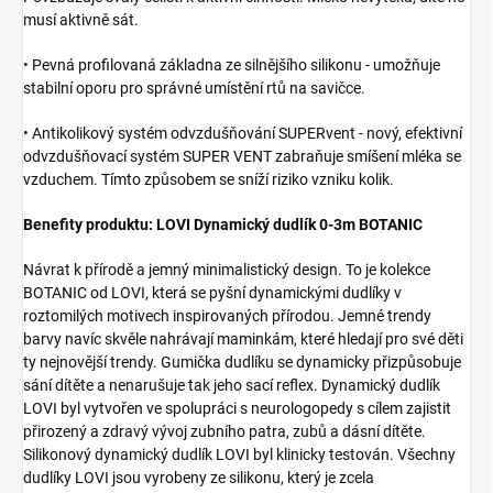
musí aktivně sát.
• Pevná profilovaná základna ze silnějšího silikonu - umožňuje
stabilní oporu pro správné umístění rtů na savičce.
• Antikolikový systém odvzdušňování SUPERvent - nový, efektivní
odvzdušňovací systém SUPER VENT zabraňuje smíšení mléka se
vzduchem. Tímto způsobem se sníží riziko vzniku kolik.
Benefity produktu: LOVI Dynamický dudlík 0-3m BOTANIC
Návrat k přírodě a jemný minimalistický design. To je kolekce
BOTANIC od LOVI, která se pyšní dynamickými dudlíky v
roztomilých motivech inspirovaných přírodou. Jemné trendy
barvy navíc skvěle nahrávají maminkám, které hledají pro své děti
ty nejnovější trendy. Gumička dudlíku se dynamicky přizpůsobuje
sání dítěte a nenarušuje tak jeho sací reflex. Dynamický dudlík
LOVI byl vytvořen ve spolupráci s neurologopedy s cílem zajistit
přirozený a zdravý vývoj zubního patra, zubů a dásní dítěte.
Silikonový dynamický dudlík LOVI byl klinicky testován. Všechny
dudlíky LOVI jsou vyrobeny ze silikonu, který je zcela