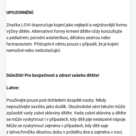
UPOZORNĚNÍ:
Značka LOVI doporučuje kojení jako nejlepší a nejzdravější formu
výživy dítěte. Alternativní formy krmení dítěte vždy konzultujte
s pediatrem, porodní asistentkou, dětskou sestrou nebo
farmaceutem. Přistupte k němu pouze v případě, že je kojení
nemožné nebo nedostačující.
Důležité! Pro bezpečnost a zdraví vašeho dítěte!
Lahve:
Používejte pouze pod dohledem dospělé osoby. Nikdy
nepoužívejte savičku jako dudlík. Dlouhodobé sání tekutin může
způsobit vady zubní skloviny dítěte. Vada zubní skloviny u dítěte
se může vyskytnout i v případech, kdy dítě pije neslazené nápoje.
Může se vyskytnout zejména v případech, kdy dítě saje
z lahve/hrníčku dlouhou dobu v průběhu dne a zejména v noci,