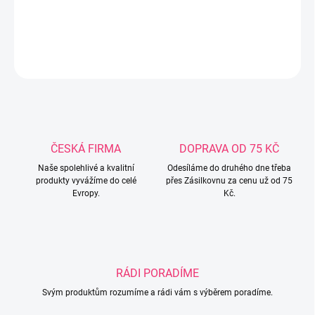
obalu.
DETAILNÍ INFORMACE
ZEPTAT SE
ČESKÁ FIRMA
DOPRAVA OD 75 KČ
Naše spolehlivé a kvalitní
Odesíláme do druhého dne třeba
produkty vyvážíme do celé
přes Zásilkovnu za cenu už od 75
Evropy.
Kč.
RÁDI PORADÍME
Svým produktům rozumíme a rádi vám s výběrem poradíme.