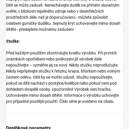
Dítě se může zadusit. Nenechávejte dudlík na přímém slunečním
světle, v blízkosti tepelného zdroje nebo v desinfekčních
prostředcích déle, než je doporučováno - můžete způsobit
oslabení gumičky dudlíku. Sejmutý kryt uchovávejte mimo dosah
dítěte - předejdete možnému zadušení.
Stužka:
Před každým použitím zkontrolujte kvalitu výrobku. Při prvních
známkách opotřebení nebo poškození již výrobek dále
nepoužívejte – vyměňte jej za nový. Nikdy stužku neprodlužujte.
Nikdy nepřipínejte stužku k řetízku, krajce, šňůrkám nebo volným
částem oděvu. Dítě by se mohlo udusit. Stužku nepoužívejte,
pokud se dítě nachází v postýlce/kolébce nebo pokud není pod
dohledem dospělé osoby. Upozornění! Výrobek není hračka.
Uchovávejte mimo dosah dítěte. Informace o výrobku uchovejte
pro případné pozdější použití. Číslo série je uvedeno na obalu.
Doplňkové parametry