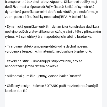
transparentní, bez chuti a bez zápachu. Silikonové dudlíky mají
delší životnost a lépe se udržují v čistotě. Unikátní symetrická
dynamická gumička se velmi dobře odvzdušňuje a nedeformuje
zubní patro dítěte. Dudlíky neobsahují BPA. V balení 2 ks.
• Dynamická gumička - unikátní dynamická konstrukce dudlíku z
nestejnorodých vrstev silikonu umožňuje sání dítěte v přirozeném
rytmu. Má symetrický tvar napodobující matčinu bradavku.
• Tvarovaný štítek - umožňuje dítěti volně dýchat nosem,
vyrobeno z bezpečných materiálů, neobsahuje bisphenol A.
• Otvory na štítku - umožňují přístup vzduchu, aby se
nepodráždila jemná dětská pokožka.
• Silikonová gumička - jemný, vysoce kvalitní materiál.
• Oblíbený design - kolekce BOTANIC patří mezi nejprodávanější
kolekce dudlíků.