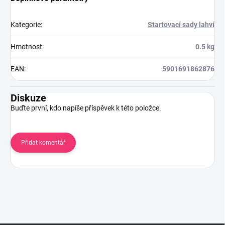
Kategorie
:
Startovací sady lahví
Hmotnost
:
0.5 kg
EAN
:
5901691862876
Diskuze
Buďte první, kdo napíše příspěvek k této položce.
Přidat komentář