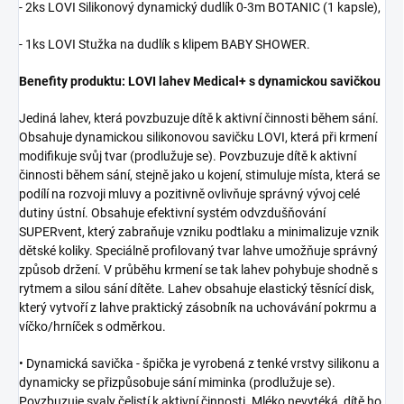
- 2ks LOVI Silikonový dynamický dudlík 0-3m BOTANIC (1 kapsle),
- 1ks LOVI Stužka na dudlík s klipem BABY SHOWER.
Benefity produktu: LOVI lahev Medical+ s dynamickou savičkou
Jediná lahev, která povzbuzuje dítě k aktivní činnosti během sání.
Obsahuje dynamickou silikonovou savičku LOVI, která při krmení
modifikuje svůj tvar (prodlužuje se). Povzbuzuje dítě k aktivní
činnosti během sání, stejně jako u kojení, stimuluje místa, která se
podílí na rozvoji mluvy a pozitivně ovlivňuje správný vývoj celé
dutiny ústní. Obsahuje efektivní systém odvzdušňování
SUPERvent, který zabraňuje vzniku podtlaku a minimalizuje vznik
dětské koliky. Speciálně profilovaný tvar lahve umožňuje správný
způsob držení. V průběhu krmení se tak lahev pohybuje shodně s
rytmem a silou sání dítěte. Lahev obsahuje elastický těsnící disk,
který vytvoří z lahve praktický zásobník na uchovávání pokrmu a
víčko/hrníček s odměrkou.
• Dynamická savička - špička je vyrobená z tenké vrstvy silikonu a
dynamicky se přizpůsobuje sání miminka (prodlužuje se).
Povzbuzuje svaly čelistí k aktivní činnosti. Mléko nevytéká, dítě ho