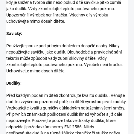
kdy je snížena tvorba slin nebo pokud dítě savičku/pítko cumlá
jako dudlík. Vždy zkontrolujte teplotu podávaného pokrmu.
Upozornění! Výrobek není hračka. Všechny díly výrobku
uchovávejte mimo dosah dítěte.
Savičky:
Používejte pouze pod přímým dohledem dospělé osoby. Nikdy
nepoužívejte savičku jako dudlík. Dlouhodobé a pravidelné sání
tekutin může způsobit vady zubní skloviny dítěte. Vždy
zkontrolujte teplotu podávaného pokrmu. Výrobek není hračka.
Uchovávejte mimo dosah dítěte.
Dudlíky:
Před každým podáním dítěti zkontrolujte kvalitu dudlíku. Věnujte
dudlíku zvýšenou pozornost poté, co dítěti vyrostou první zoubky.
Vyzkoušejte kvalitu gumičky důkladným natažením všemi směry.
Při prvních známkách poškození dudlík ihned vyhoďte a již dále
nepoužívejte. Používejte pouze takové držáky dudlíku, které
odpovídají požadavkům normy EN12586. Nikdy
nepřipevňujte dudlík na různé šňůrky, tkaničky či stužky oděvu.