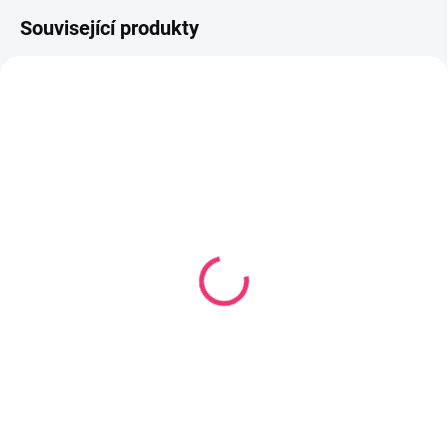
Související produkty
SKLADEM U DODAVATELE
SKLADEM U DODAVATELE
Savička Natural
Savička úzké hrdlo 2 ks
Response 1 první průtok
TYP 2 transparentní
0 m
203 Kč
176 Kč
Do košíku
Do košíku