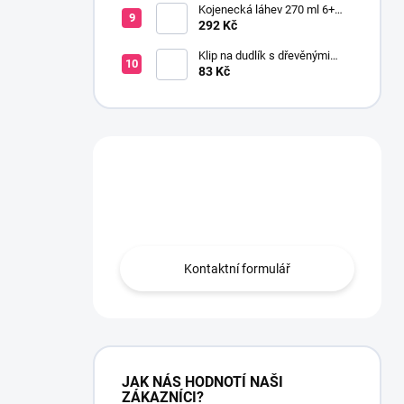
Kojenecká láhev 270 ml 6+
širokohrdlá OPTIONS PLUS
292 Kč
zelená
Klip na dudlík s dřevěnými
korálky růžová
83 Kč
Máte otázku?
Obraťte se na nás.
Kontaktní formulář
JAK NÁS HODNOTÍ NAŠI
ZÁKAZNÍCI?