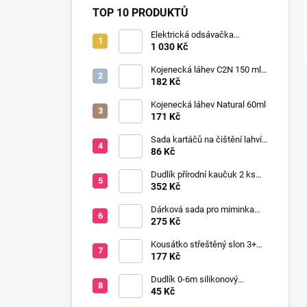
TOP 10 PRODUKTŮ
Elektrická odsávačka
mateřského mléka EasyStart
1 030 Kč
Kojenecká láhev C2N 150 ml
se savičkou s pomalým
182 Kč
průtokem
Kojenecká láhev Natural 60ml
171 Kč
Sada kartáčů na čištění lahví
a saviček s výměnnou rukojetí
86 Kč
šedá
Dudlík přírodní kaučuk 2 ks
BOHEME CLOUD & BLUSH 6+
352 Kč
Dárková sada pro miminka
baby gift růžová
275 Kč
Kousátko střeštěný slon 3+
silikon růžová
177 Kč
Dudlík 0-6m silikonový
anatomický NEWBORN BABY
45 Kč
růžová