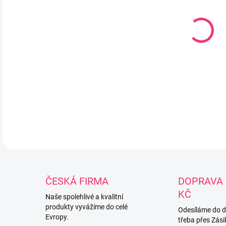
Skří
184
obj
barv
DETA
ČESKÁ FIRMA
DOPRAVA 
KČ
Naše spolehlivé a kvalitní
produkty vyvážíme do celé
Odesíláme do 
Evropy.
třeba přes Zási