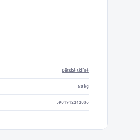
Dětské skříně
80 kg
5901912242036