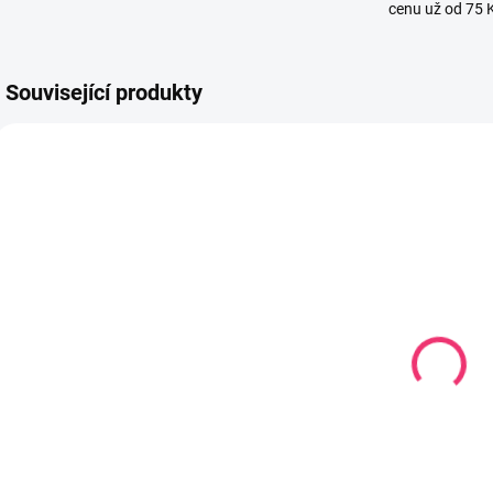
cenu už od 75 
Související produkty
771514
775711
SKLADEM U
SKLADEM U
DODAVATELE
DODAVATELE
Komoda s
Komoda
přebalovacím
Blanka bílá
b
pultem Nel
5 378 Kč
srdíčko bílo-
4 159 Kč
šedá
Do košíku
Do košíku