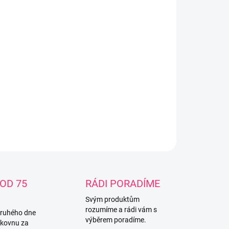
−
+
Přidat do košíku
ň šatní dvoudvéřová Safari žirafa bílá rozměr :
x83x52 cm materiál : MDF deska funkční a
emná prostorově 4 poličky a jedna tyč na ramínka
a : bílá
ILNÍ INFORMACE
ZEPTAT SE
OD 75
RÁDI PORADÍME
Svým produktům
rozumíme a rádi vám s
druhého dne
výběrem poradíme.
lkovnu za