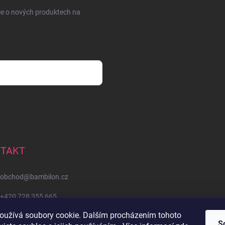
ce o nových produktech na
sobních údajů
TAKT
obchod
@
bambilon.cz
+420 728 355 665
oužívá soubory cookie. Dalším procházením tohoto
Sledujte nás na Facebooku
S