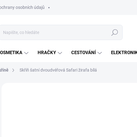
ochrany osobních údajů
Hledat
OSMETIKA
HRAČKY
CESTOVÁNÍ
ELEKTRONI
kříně
Skříň šatní dvoudvéřová Safari žirafa bílá
Neohodnoceno
Podrobnosti hodnocení
ZNAČKA:
KLUPS
5 
Měr
SK
cena
MŮŽ
DO:
14.