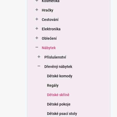
Kosmetika
í
p
Hračky
a
n
Cestování
e
Elektronika
l
Oblečení
Nábytek
Příslušenství
Dřevěný nábytek
Dětské komody
Regály
Dětské skříně
Dětské pokoje
Dětské psací stoly