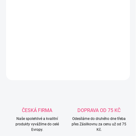
−
+
Přidat do košíku
Skříň hvězdičky šedá Dřevěná dětská šatní skříň Drewex s
obrázkem hvězdiček, vyrobená z MDF. Vnitřní uspořádání: v jedné
polovině poličky a ve druhé tyče na pověšení oblečení. Ve spodní
části je objemný šuplík. Rozměry: cca 160x83x48 cm.
DETAILNÍ INFORMACE
ZEPTAT SE
ČESKÁ FIRMA
DOPRAVA OD 75 KČ
Naše spolehlivé a kvalitní
Odesíláme do druhého dne třeba
produkty vyvážíme do celé
přes Zásilkovnu za cenu už od 75
Evropy.
Kč.