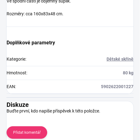
Ve spodní části je objemný šuplík.
Rozměry: cca 160x83x48 cm.
Doplňkové parametry
Kategorie
:
Dětské skříně
Hmotnost
:
80 kg
EAN
:
5902622001227
Diskuze
Buďte první, kdo napíše příspěvek k této položce.
Přidat komentář