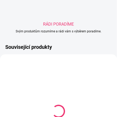
RÁDI PORADÍME
Svým produktům rozumíme a rádi vám s výběrem poradíme.
Související produkty
SKLADEM U DODAVATELE
SKLADEM
(1 KS)
Komoda LAURA bílá-buk
Komoda PAULINE grafit-
4 680 Kč
dub