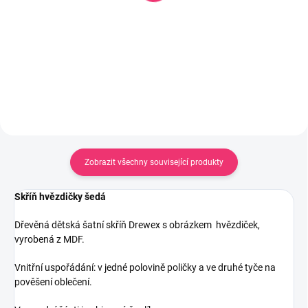
4 283 Kč
Do košíku
Do košíku
Zobrazit všechny související produkty
Skříň hvězdičky šedá
Dřevěná dětská šatní skříň Drewex s obrázkem hvězdiček,
vyrobená z MDF.
Vnitřní uspořádání: v jedné polovině poličky a ve druhé tyče na
pověšení oblečení.